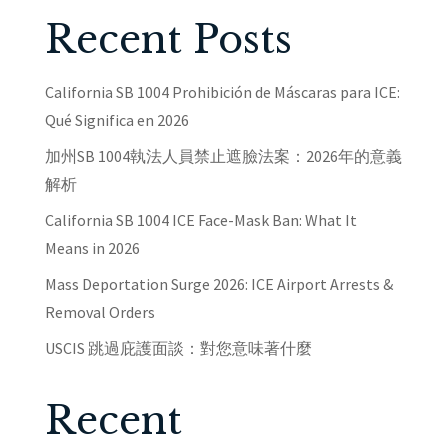
Recent Posts
California SB 1004 Prohibición de Máscaras para ICE:
Qué Significa en 2026
加州SB 1004執法人員禁止遮臉法案：2026年的意義
解析
California SB 1004 ICE Face-Mask Ban: What It
Means in 2026
Mass Deportation Surge 2026: ICE Airport Arrests &
Removal Orders
USCIS 跳過庇護面談：對您意味著什麼
Recent