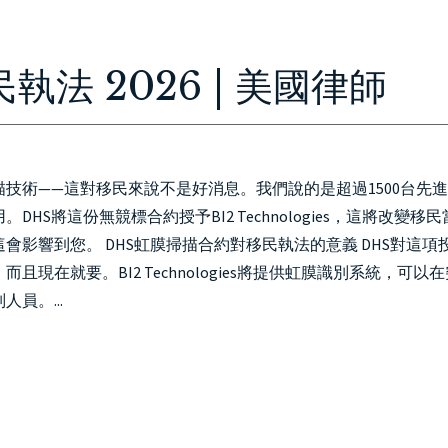
HOME
ABOUT
IMMIGRATION
PERSONAL INJURY
CON
執法 2026 | 美國律師
描技術——這對移民來說不是好消息。我們說的是超過1500台先
S將這份無競標合約授予BI2 Technologies，這將改變移民
影響到您。 DHS虹膜掃描合約對移民執法的意義 DHS對這項
在就要。BI2 Technologies將提供虹膜識別系統，可以在
員。...