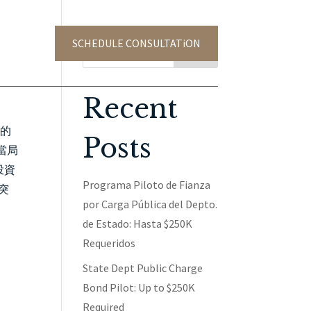
SCHEDULE CONSULTATiON
TACT US
Search
Recent
進的
Posts
當局
投資
Programa Piloto de Fianza
突
por Carga Pública del Depto.
de Estado: Hasta $250K
Requeridos
State Dept Public Charge
Bond Pilot: Up to $250K
Required