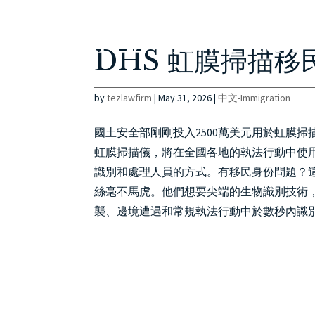
DHS 虹膜掃描移民
by
tezlawfirm
|
May 31, 2026
|
中文-Immigration
國土安全部剛剛投入2500萬美元用於虹膜掃
虹膜掃描儀，將在全國各地的執法行動中使用。DH
識別和處理人員的方式。有移民身份問題？這會
絲毫不馬虎。他們想要尖端的生物識別技術，而且現
襲、邊境遭遇和常規執法行動中於數秒內識別人