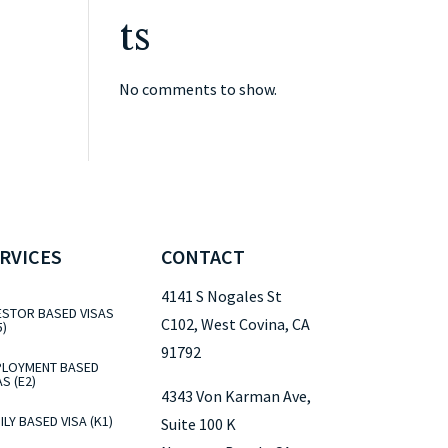
ts
No comments to show.
RVICES
CONTACT
4141 S Nogales St
ESTOR BASED VISAS
C102, West Covina, CA
5)
91792
LOYMENT BASED
AS (E2)
4343 Von Karman Ave,
ILY BASED VISA (K1)
Suite 100 K