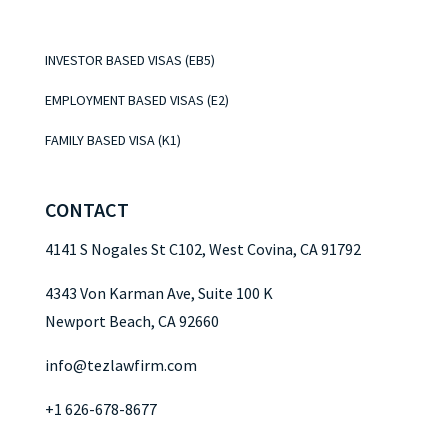
INVESTOR BASED VISAS (EB5)
EMPLOYMENT BASED VISAS (E2)
FAMILY BASED VISA (K1)
CONTACT
4141 S Nogales St C102, West Covina, CA 91792
4343 Von Karman Ave, Suite 100 K
Newport Beach, CA 92660
info@tezlawfirm.com
+1 626-678-8677