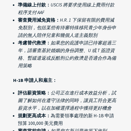
準備線上付款：
USCIS 將要求使用線上費用付款
程序支付 AAF
審查費用減免資格：
H.R. 1 下保留有限的費用減
免類別，包括某些有待審特殊移民青少年身份申
請的無人陪伴兒童和幾個人道主義類別
考慮替代救濟：
如果您的庇護申請已待審超過三
年，請審查基於婚姻的身份調整、U 或 T 簽證資
格、暫緩遣返或反酷刑公約救濟是否適合作為備
用策略
H-1B 申請人和雇主：
評估薪資策略：
公司正在進行成本效益分析，試
圖了解如何在遵守法律的同時，讓員工符合更高
薪資水平，以在加權選擇過程中獲得更好機會
規劃更高成本：
為需要領事處理的新 H-1B 申請
預算 100,000 美元費用
審查當前申請：
如果您在新川普政策下收到