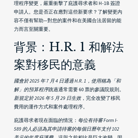
理程序變更，嚴重衝擊了庇護尋求者和 H-1B 簽證
申請人。您是否正在應對這些新要求？了解變更內
容不僅有幫助—對您的案件和在美國合法居留的能
力而言至關重要。
背景：H.R. 1 和解法
案對移民的意義
國會於 2025 年 7 月 4 日通過 H.R. 1，使用稱為「和
解」的預算程序
跳過通常需要 60 票的參議院規則。
新規定於 2026 年 5 月 29 日生效
，完全改變了移民
費用的運作方式和案件處理程序。
庇護尋求者現在面臨的情況：
每位有待審 Form I-
589 的人必須為其申請待審的每個日曆年支付 102
美元的年度庇護費
。這與之前相比是巨大改變，因