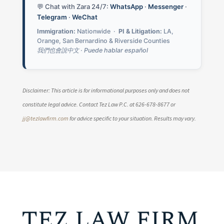
💬 Chat with Zara 24/7:
WhatsApp
·
Messenger
·
Telegram
·
WeChat
Immigration:
Nationwide ·
PI & Litigation:
LA,
Orange, San Bernardino & Riverside Counties
我們也會說中文 · Puede hablar español
Disclaimer: This article is for informational purposes only and does not
constitute legal advice. Contact Tez Law P.C. at 626-678-8677 or
jj@tezlawfirm.com
for advice specific to your situation. Results may vary.