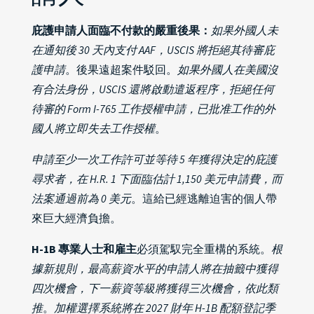
庇護申請人面臨不付款的嚴重後果：
如果外國人未
在通知後 30 天內支付 AAF，USCIS 將拒絕其待審庇
護申請
。後果遠超案件駁回。
如果外國人在美國沒
有合法身份，USCIS 還將啟動遣返程序，拒絕任何
待審的 Form I-765 工作授權申請，已批准工作的外
國人將立即失去工作授權
。
申請至少一次工作許可並等待 5 年獲得決定的庇護
尋求者，在 H.R. 1 下面臨估計 1,150 美元申請費，而
法案通過前為 0 美元
。這給已經逃離迫害的個人帶
來巨大經濟負擔。
H-1B 專業人士和雇主
必須駕馭完全重構的系統。
根
據新規則，最高薪資水平的申請人將在抽籤中獲得
四次機會，下一薪資等級將獲得三次機會，依此類
推
。
加權選擇系統將在 2027 財年 H-1B 配額登記季