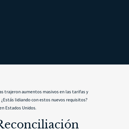
s trajeron aumentos masivos en las tarifas y
 ¿Estás lidiando con estos nuevos requisitos?
 en Estados Unidos.
Reconciliación