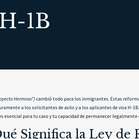
 H-1B
Proyecto Hermoso”)
cambió todo para los inmigrantes. Estas reforma
mente a los solicitantes de asilo y a los aplicantes de visa H-1B.
es esencial para tu caso y tu capacidad de permanecer legalmente
ué Significa la Ley de 