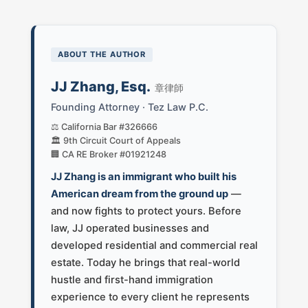
ABOUT THE AUTHOR
JJ Zhang, Esq.
章律師
Founding Attorney · Tez Law P.C.
⚖️ California Bar #326666
🏛️ 9th Circuit Court of Appeals
🏢 CA RE Broker #01921248
JJ Zhang is an immigrant who built his
American dream from the ground up
—
and now fights to protect yours. Before
law, JJ operated businesses and
developed residential and commercial real
estate. Today he brings that real-world
hustle and first-hand immigration
experience to every client he represents