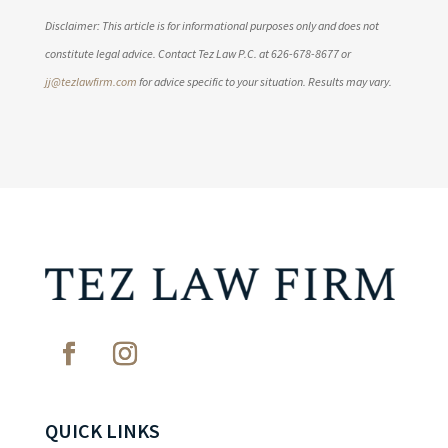
Disclaimer: This article is for informational purposes only and does not
constitute legal advice. Contact Tez Law P.C. at 626-678-8677 or
jj@tezlawfirm.com
for advice specific to your situation. Results may vary.
QUICK LINKS