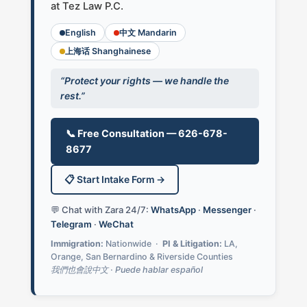
at Tez Law P.C.
English
中文 Mandarin
上海话 Shanghainese
“Protect your rights — we handle the
rest.”
📞 Free Consultation — 626-678-
8677
📋 Start Intake Form →
💬 Chat with Zara 24/7:
WhatsApp
·
Messenger
·
Telegram
·
WeChat
Immigration:
Nationwide ·
PI & Litigation:
LA,
Orange, San Bernardino & Riverside Counties
我們也會說中文 · Puede hablar español