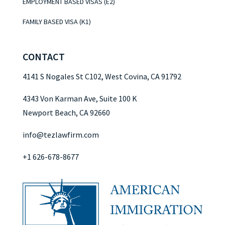
EMPLOYMENT BASED VISAS (E2)
FAMILY BASED VISA (K1)
CONTACT
4141 S Nogales St C102, West Covina, CA 91792
4343 Von Karman Ave, Suite 100 K
Newport Beach, CA 92660
info@tezlawfirm.com
+1 626-678-8677