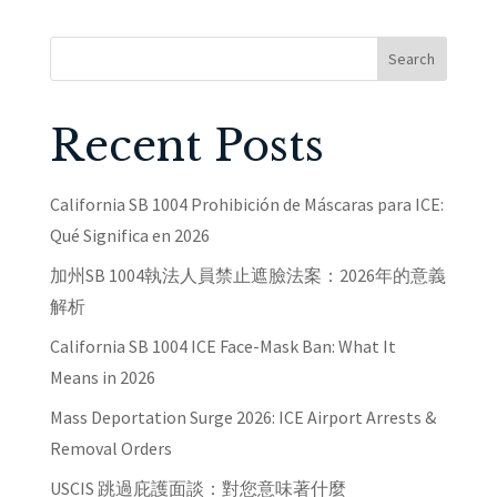
Search
Recent Posts
California SB 1004 Prohibición de Máscaras para ICE:
Qué Significa en 2026
加州SB 1004執法人員禁止遮臉法案：2026年的意義
解析
California SB 1004 ICE Face-Mask Ban: What It
Means in 2026
Mass Deportation Surge 2026: ICE Airport Arrests &
Removal Orders
USCIS 跳過庇護面談：對您意味著什麼