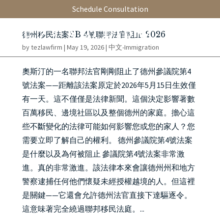
Schedule Consultation
德州移民法案SB 4被聯邦法官阻止 2026
by
tezlawfirm
|
May 19, 2026
|
中文-Immigration
奧斯汀的一名聯邦法官剛剛阻止了德州參議院第4
號法案——距離該法案原定於2026年5月15日生效僅
有一天。這不僅僅是法律新聞。這個決定影響著數
百萬移民、邊境社區以及整個德州的家庭。擔心這
些不斷變化的法律可能如何影響您或您的家人？您
需要立即了解自己的權利。 德州參議院第4號法案
是什麼以及為何被阻止 參議院第4號法案非常激
進。真的非常激進。該法律本來會讓德州州和地方
警察逮捕任何他們懷疑未經授權越境的人。但這裡
是關鍵——它還會允許德州法官直接下達驅逐令。
這意味著完全繞過聯邦移民法庭。...