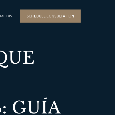
SCHEDULE CONSULTATiON
TACT US
 QUE
: GUÍA