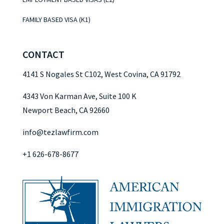
FAMILY BASED VISA (K1)
CONTACT
4141 S Nogales St C102, West Covina, CA 91792
4343 Von Karman Ave, Suite 100 K
Newport Beach, CA 92660
info@tezlawfirm.com
+1 626-678-8677