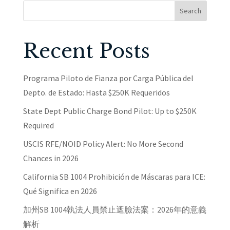
Search
Recent Posts
Programa Piloto de Fianza por Carga Pública del
Depto. de Estado: Hasta $250K Requeridos
State Dept Public Charge Bond Pilot: Up to $250K
Required
USCIS RFE/NOID Policy Alert: No More Second
Chances in 2026
California SB 1004 Prohibición de Máscaras para ICE:
Qué Significa en 2026
加州SB 1004執法人員禁止遮臉法案：2026年的意義
解析