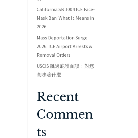
California SB 1004 ICE Face-
Mask Ban: What It Means in
2026
Mass Deportation Surge
2026: ICE Airport Arrests &
Removal Orders
USCIS 跳過庇護面談：對您
意味著什麼
Recent
Commen
ts