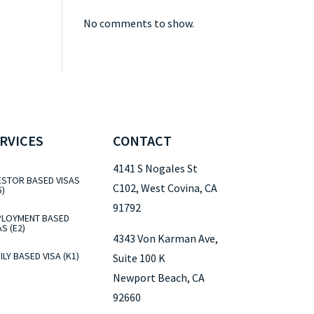
No comments to show.
RVICES
CONTACT
4141 S Nogales St
ESTOR BASED VISAS
C102, West Covina, CA
5)
91792
LOYMENT BASED
AS (E2)
4343 Von Karman Ave,
ILY BASED VISA (K1)
Suite 100 K
Newport Beach, CA
92660