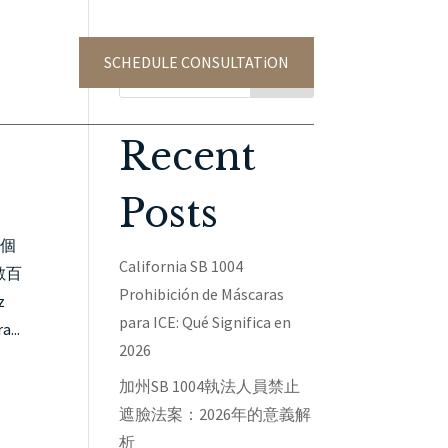
SCHEDULE CONSULTATiON
TACT US
Search
Recent
Posts
六個
California SB 1004
數百
Prohibición de Máscaras
z
para ICE: Qué Significa en
..
2026
加州SB 1004執法人員禁止
遮臉法案：2026年的意義解
析