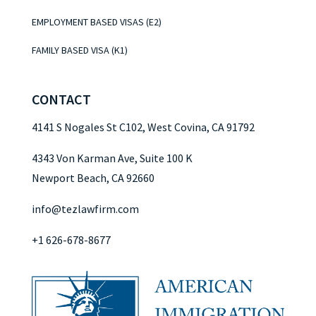
EMPLOYMENT BASED VISAS (E2)
FAMILY BASED VISA (K1)
CONTACT
4141 S Nogales St C102, West Covina, CA 91792
4343 Von Karman Ave, Suite 100 K
Newport Beach, CA 92660
info@tezlawfirm.com
+1 626-678-8677