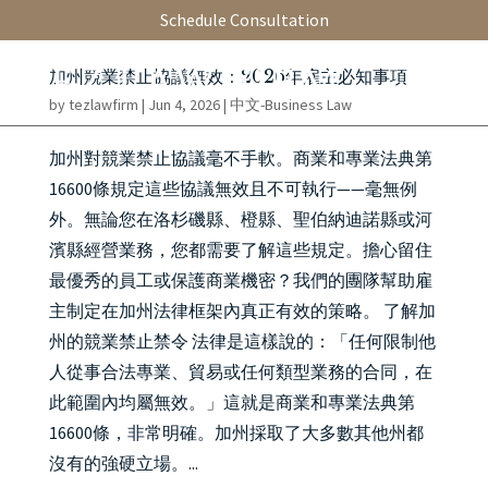
Schedule Consultation
加州競業禁止協議無效：2026年雇主必知事項
by
tezlawfirm
|
Jun 4, 2026
|
中文-Business Law
加州對競業禁止協議毫不手軟。商業和專業法典第
16600條規定這些協議無效且不可執行——毫無例
外。無論您在洛杉磯縣、橙縣、聖伯納迪諾縣或河
濱縣經營業務，您都需要了解這些規定。擔心留住
最優秀的員工或保護商業機密？我們的團隊幫助雇
主制定在加州法律框架內真正有效的策略。 了解加
州的競業禁止禁令 法律是這樣說的：「任何限制他
人從事合法專業、貿易或任何類型業務的合同，在
此範圍內均屬無效。」這就是商業和專業法典第
16600條，非常明確。加州採取了大多數其他州都
沒有的強硬立場。...