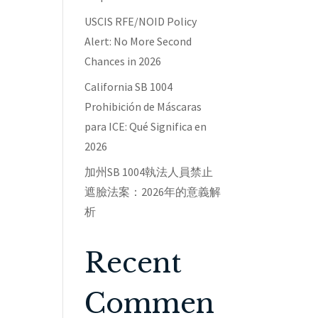
USCIS RFE/NOID Policy
Alert: No More Second
Chances in 2026
California SB 1004
Prohibición de Máscaras
para ICE: Qué Significa en
2026
加州SB 1004執法人員禁止
遮臉法案：2026年的意義解
析
Recent
Commen