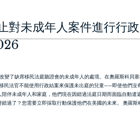
HOME
ABOUT
IMMIGRATION
PERSONAL INJURY
CON
止對未成年人案件進行行政
26
底改變了缺席移民法庭聽證會的未成年人的處境。在奧羅斯科貝塞
a）中，BIA裁決移民法官不能使用行政結案來保護未出庭的兒童——即使他們沒
人陪伴未成年人和家庭，他們現在因錯過法庭日期而面臨自動遣
經錯過了？您需要立即採取行動保護他們在美國的未來。 奧羅斯