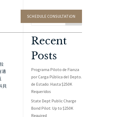
SCHEDULE CONSULTATiON
TACT US
Search
Recent
Posts
拉
Programa Piloto de Fianza
有適
por Carga Pública del Depto.
返
de Estado: Hasta $250K
科貝
Requeridos
State Dept Public Charge
Bond Pilot: Up to $250K
Required