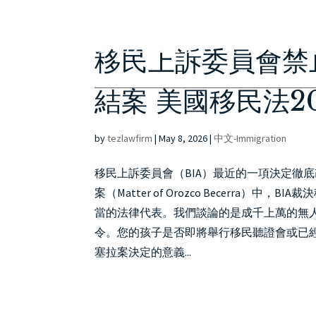
移民上訴委員會禁
結案 美國移民法20
by
tezlawfirm
|
May 8, 2026
|
中文-Immigration
移民上訴委員會（BIA）最近的一項決定徹
案（Matter of Orozco Becerr
當的法律代表。我們談論的是成千上萬的無
令。您的孩子是否即將舉行移民聽證會或已
塞拉案決定的意義...