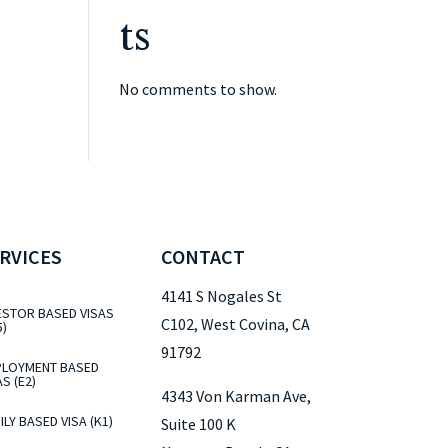
ts
No comments to show.
RVICES
CONTACT
4141 S Nogales St
ESTOR BASED VISAS
C102, West Covina, CA
5)
91792
LOYMENT BASED
AS (E2)
4343 Von Karman Ave,
ILY BASED VISA (K1)
Suite 100 K