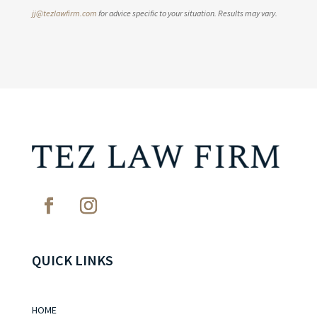
jj@tezlawfirm.com
for advice specific to your situation. Results may vary.
QUICK LINKS
HOME