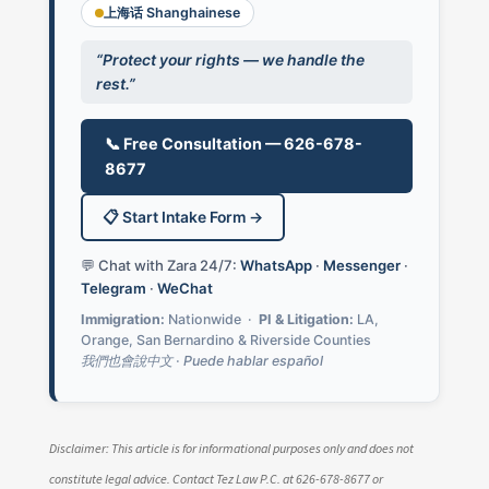
上海话 Shanghainese
“Protect your rights — we handle the
rest.”
📞 Free Consultation — 626-678-
8677
📋 Start Intake Form →
💬 Chat with Zara 24/7:
WhatsApp
·
Messenger
·
Telegram
·
WeChat
Immigration:
Nationwide ·
PI & Litigation:
LA,
Orange, San Bernardino & Riverside Counties
我們也會說中文 · Puede hablar español
Disclaimer: This article is for informational purposes only and does not
constitute legal advice. Contact Tez Law P.C. at 626-678-8677 or