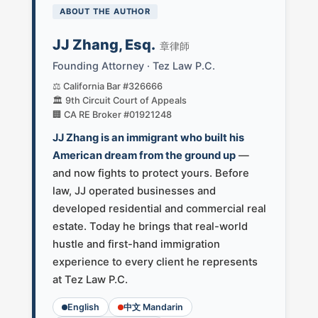
ABOUT THE AUTHOR
JJ Zhang, Esq.
章律師
Founding Attorney · Tez Law P.C.
⚖️ California Bar #326666
🏛️ 9th Circuit Court of Appeals
🏢 CA RE Broker #01921248
JJ Zhang is an immigrant who built his
American dream from the ground up
—
and now fights to protect yours. Before
law, JJ operated businesses and
developed residential and commercial real
estate. Today he brings that real-world
hustle and first-hand immigration
experience to every client he represents
at Tez Law P.C.
English
中文 Mandarin