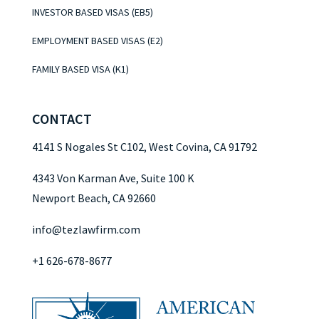
INVESTOR BASED VISAS (EB5)
EMPLOYMENT BASED VISAS (E2)
FAMILY BASED VISA (K1)
CONTACT
4141 S Nogales St C102, West Covina, CA 91792
4343 Von Karman Ave, Suite 100 K
Newport Beach, CA 92660
info@tezlawfirm.com
+1 626-678-8677