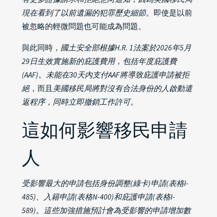
現在看到了以前遺漏的犯罪歷史細節
。即使是以前
被忽略的輕微問題也可能成為問題。
與此同時，
國土安全部根據H.R. 1法案於2026年5月
29日生效實施新的庇護費用，包括年度庇護費
(AAF)
。
未能在30天內支付AAF將導致庇護申請被拒
絕
，而且
美國移民局將對沒有合法身份的人啟動遣
返程序，同時立即撤銷工作許可
。
這如何影響移民申請
人
受影響最大的申請包括身份調整(綠卡)申請(表格I-
485)、入籍申請(表格N-400)和庇護申請(表格I-
589)
。
這些加強措施預計會為受影響的申請增加數