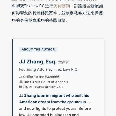
即聯繫Tez Law P.C.進行
免費諮詢
，討論這些發展如
何影響您的具體移民案件，並制定戰略方法來保護
您的身份並實現您的移民目標。
ABOUT THE AUTHOR
JJ Zhang, Esq.
章律師
Founding Attorney · Tez Law P.C.
⚖️ California Bar #326666
🏛️ 9th Circuit Court of Appeals
🏢 CA RE Broker #01921248
JJ Zhang is an immigrant who built his
American dream from the ground up
—
and now fights to protect yours. Before
law, JJ operated businesses and