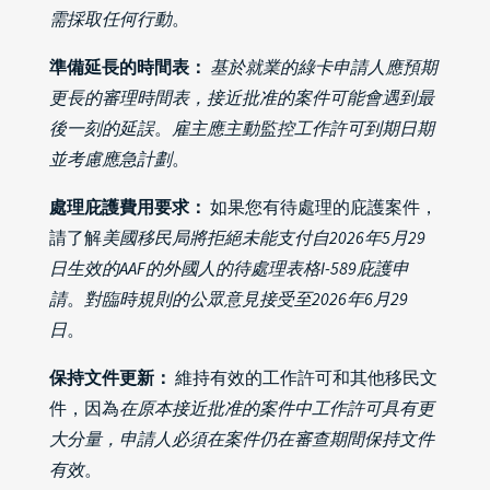
需採取任何行動
。
準備延長的時間表：
基於就業的綠卡申請人應預期
更長的審理時間表，接近批准的案件可能會遇到最
後一刻的延誤
。
雇主應主動監控工作許可到期日期
並考慮應急計劃
。
處理庇護費用要求：
如果您有待處理的庇護案件，
請了解
美國移民局將拒絕未能支付自2026年5月29
日生效的AAF的外國人的待處理表格I-589庇護申
請
。
對臨時規則的公眾意見接受至2026年6月29
日
。
保持文件更新：
維持有效的工作許可和其他移民文
件，因為
在原本接近批准的案件中工作許可具有更
大分量，申請人必須在案件仍在審查期間保持文件
有效
。