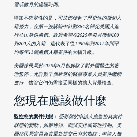
週或數月的處理時間
。
增加不確定性的是，
司法部發起了歷史性的撤銷入
籍努力，在第一波訴訟中針對384名歸化美國人進
行公民身份撤銷
。
政府希望在2026年每月撤銷100
到200人的入籍
，這代表了從
1990年到2017年間平
均每年11個撤銷入籍案件
的大幅升級。
美國移民局於2026年5月初解除了對外國醫生的審
理暫停，允許數千個延遲的醫療專業人員案件繼續
進行
，儘管它們仍需接受同樣的擴大背景檢查。
您現在應該做什麼
監控您的案件狀態：
受影響的申請人應監控其案件
狀態的變動，如新通知、面試安排或審理行動
。
美
國移民局官員負責重新提交已有的指紋；申請人無