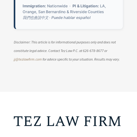
Immigration:
Nationwide ·
PI & Litigation:
LA,
Orange, San Bernardino & Riverside Counties
我們也會說中文 · Puede hablar español
Disclaimer: This article is for informational purposes only and does not
constitute legal advice. Contact Tez Law P.C. at 626-678-8677 or
jj@tezlawfirm.com
for advice specific to your situation. Results may vary.