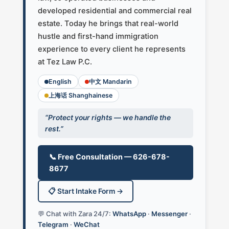
developed residential and commercial real
estate. Today he brings that real-world
hustle and first-hand immigration
experience to every client he represents
at Tez Law P.C.
English
中文 Mandarin
上海话 Shanghainese
“Protect your rights — we handle the
rest.”
📞 Free Consultation — 626-678-
8677
📋 Start Intake Form →
💬 Chat with Zara 24/7:
WhatsApp
·
Messenger
·
Telegram
·
WeChat