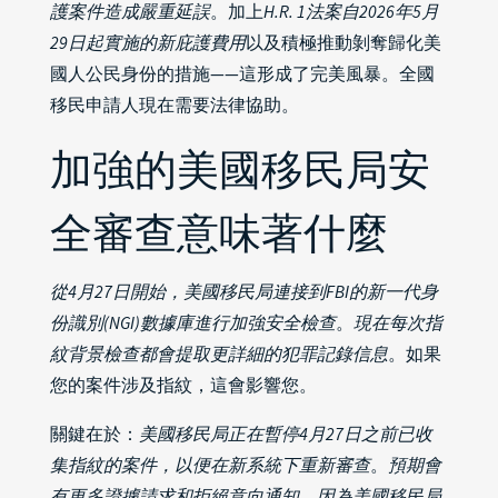
護案件造成嚴重延誤
。加上
H.R. 1法案自2026年5月
29日起實施的新庇護費用
以及積極推動剝奪歸化美
國人公民身份的措施——這形成了完美風暴。全國
移民申請人現在需要法律協助。
加強的美國移民局安
全審查意味著什麼
從4月27日開始，美國移民局連接到FBI的新一代身
份識別(NGI)數據庫進行加強安全檢查
。
現在每次指
紋背景檢查都會提取更詳細的犯罪記錄信息
。如果
您的案件涉及指紋，這會影響您。
關鍵在於：
美國移民局正在暫停4月27日之前已收
集指紋的案件，以便在新系統下重新審查
。
預期會
有更多證據請求和拒絕意向通知，因為美國移民局