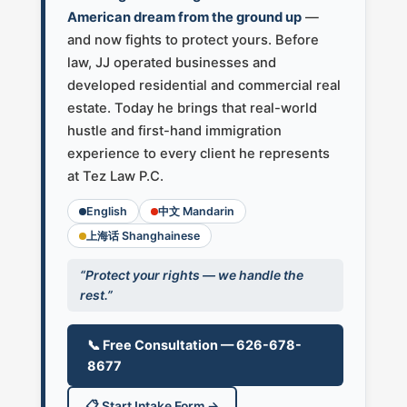
American dream from the ground up
—
and now fights to protect yours. Before
law, JJ operated businesses and
developed residential and commercial real
estate. Today he brings that real-world
hustle and first-hand immigration
experience to every client he represents
at Tez Law P.C.
English
中文 Mandarin
上海话 Shanghainese
“Protect your rights — we handle the
rest.”
📞 Free Consultation — 626-678-
8677
📋 Start Intake Form →