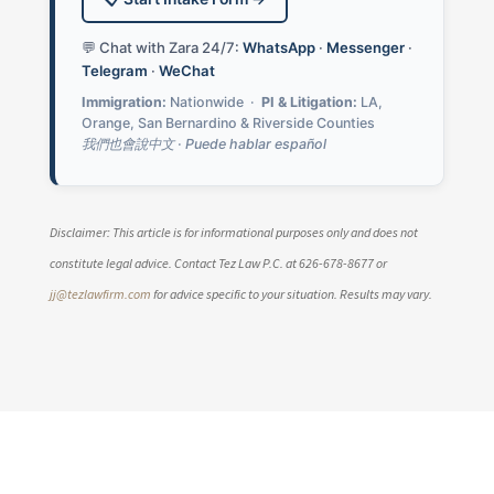
💬 Chat with Zara 24/7:
WhatsApp
·
Messenger
·
Telegram
·
WeChat
Immigration:
Nationwide ·
PI & Litigation:
LA,
Orange, San Bernardino & Riverside Counties
我們也會說中文 · Puede hablar español
Disclaimer: This article is for informational purposes only and does not
constitute legal advice. Contact Tez Law P.C. at 626-678-8677 or
jj@tezlawfirm.com
for advice specific to your situation. Results may vary.