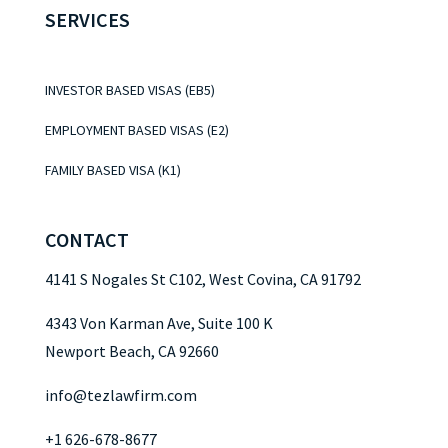
SERVICES
INVESTOR BASED VISAS (EB5)
EMPLOYMENT BASED VISAS (E2)
FAMILY BASED VISA (K1)
CONTACT
4141 S Nogales St C102, West Covina, CA 91792
4343 Von Karman Ave, Suite 100 K
Newport Beach, CA 92660
info@tezlawfirm.com
+1 626-678-8677