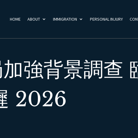
HOME
ABOUT
IMMIGRATION
PERSONAL INJURY
CON
加強背景調查 
 2026