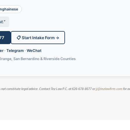
ghainese
t.”
77
📋 Start Intake Form →
er
·
Telegram
·
WeChat
Orange, San Bernardino & Riverside Counties
es not constitute legal advice. Contact Tez Law P.C. at 626-678-8677 or
jj@tezlawfirm.com
for a