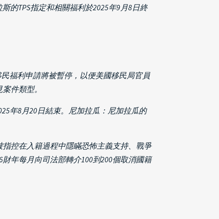
斯的TPS指定和相關福利於2025年9月8日終
I的移民福利申請將被暫停，以便美國移民局官員
見案件類型。
2025年8月20日結束。尼加拉瓜：尼加拉瓜的
被指控在入籍過程中隱瞞恐怖主義支持、戰爭
6財年每月向司法部轉介100到200個取消國籍