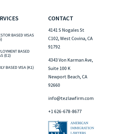
RVICES
CONTACT
4141 S Nogales St
ESTOR BASED VISAS
C102, West Covina, CA
5)
91792
LOYMENT BASED
AS (E2)
4343 Von Karman Ave,
ILY BASED VISA (K1)
Suite 100 K
Newport Beach, CA
92660
info@tezlawfirm.com
+1 626-678-8677