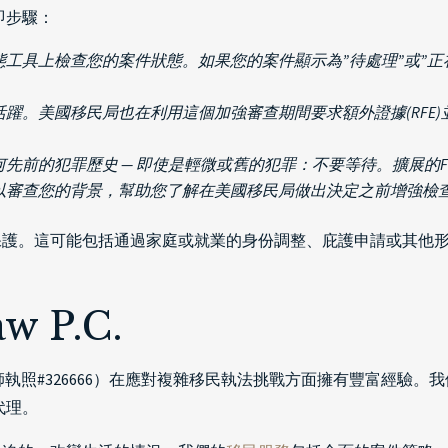
即步驟：
態工具上檢查您的案件狀態。如果您的案件顯示為”待處理”或”正
躍。美國移民局也在利用這個加強審查期間要求額外證據(RFE
先前的犯罪歷史 — 即使是輕微或舊的犯罪：不要等待。擴展的
以審查您的背景，幫助您了解在美國移民局做出決定之前增強檢
代保護。這可能包括通過家庭或就業的身份調整、庇護申請或其他
 P.C.
ang（加州律師執照#326666）在應對複雜移民執法挑戰方面擁有豐富
代理。