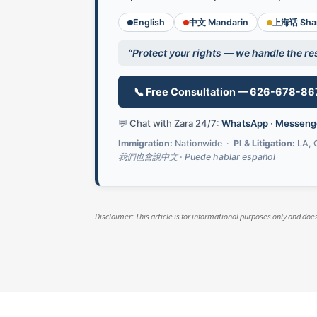
English
中文 Mandarin
上海话 Shan
“Protect your rights — we handle the res
📞 Free Consultation — 626-678-86
💬 Chat with Zara 24/7:
WhatsApp
·
Messeng
Immigration:
Nationwide ·
PI & Litigation:
LA, 
我們也會說中文 · Puede hablar español
Disclaimer: This article is for informational purposes only and do