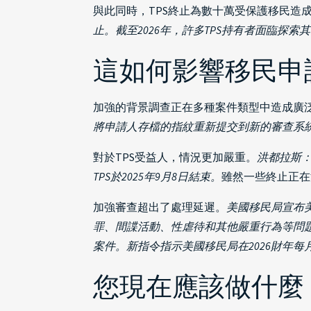
與此同時，TPS終止為數十萬受保護移民造
止。截至2026年，許多TPS持有者面臨探
這如何影響移民申
加強的背景調查正在多種案件類型中造成廣
將申請人存檔的指紋重新提交到新的審查系
對於TPS受益人，情況更加嚴重。
洪都拉斯：
TPS於2025年9月8日結束。
雖然一些終止正在
加強審查超出了處理延遲。
美國移民局宣布
罪、間諜活動、性虐待和其他嚴重行為等問
案件。新指令指示美國移民局在2026財年每月
您現在應該做什麼