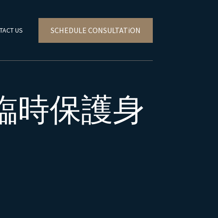
SCHEDULE CONSULTATiON
TACT US
臨時保護身