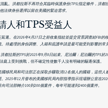
成混亂。
洪都拉斯不再符合其臨時保護身份(TPS)指定條件，洪都拉
索其他法律身份選擇以留在美國的緊迫需求。
請人和TPS受益人
泛延遲。
在2026年4月27日之前收集指紋並提交背景調查給FB
統。待處理的身份調整、入籍和庇護申請是最可能受到影響的常
洪都拉斯的TPS於2025年9月8日結束。尼泊爾：尼泊爾的TPS於
法庭上受到挑戰，但不確定性使數千人沒有明確的驅逐保護。
美國移民局和司法部正在採取步驟取消12名個人的國籍，這些人
題。
2025年12月發布的美國移民局內部指導指示現場辦公室在202
向司法部轉介100到200個案件，每年可能達到2400個案件。