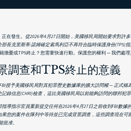
，正在發生。
從2026年4月27日開始，美國移民局開始要求對許
全部長克里斯蒂·諾姆確定索馬利亞不再符合臨時保護身份(TPS)
籍擔憂或TPS終止？您需要快速行動。保護您的權利 — 我們處
景調查和TPS終止的意義
，FBI授予美國移民局對其犯罪歷史數據庫的擴大訪問權 — 正式稱
記錄信息(CHRI)檢查，這比美國移民局以前能夠訪問的聯邦犯
指導指示官員重新提交任何在2026年4月27日之前收到FBI
如果您的案件在隊列中等待並已完成背景調查，這些調查現在可
能批准。