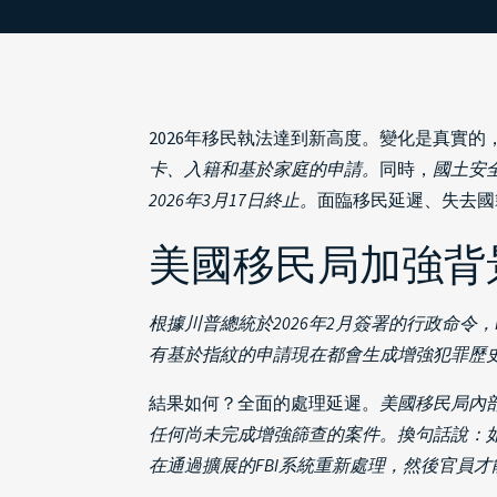
2026年移民執法達到新高度。變化是真實的
卡、入籍和基於家庭的申請。
同時，
國土安
2026年3月17日終止。
面臨移民延遲、失去國
美國移民局加強背
根據川普總統於2026年2月簽署的行政命令
有基於指紋的申請現在都會生成增強犯罪歷史
結果如何？全面的處理延遲。
美國移民局內部
任何尚未完成增強篩查的案件。換句話說：
在通過擴展的FBI系統重新處理，然後官員才