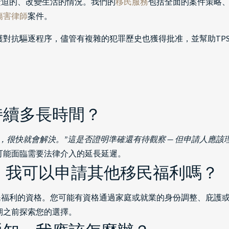
緊迫的、改變生活的情況。我們的
移民服務
包括全面的案件策略、
傷害律師
案件。
護對抗驅逐程序，儘管有複雜的犯罪歷史也獲得批准，並幫助TP
持續多長時間？
，很快就會解決。”這是否證明準確還有待觀察 — 但申請人應
可能面臨需要法律介入的延長延遲。
，我可以申請其他移民福利嗎？
移民福利的資格。您可能有資格通過家庭或就業的身份調整、庇護
期之前探索您的選擇。