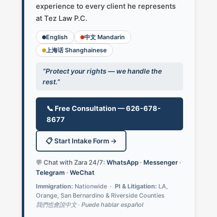
experience to every client he represents
at Tez Law P.C.
English
中文 Mandarin
上海话 Shanghainese
“Protect your rights — we handle the
rest.”
📞 Free Consultation — 626-678-
8677
📋 Start Intake Form →
💬 Chat with Zara 24/7:
WhatsApp
·
Messenger
·
Telegram
·
WeChat
Immigration:
Nationwide ·
PI & Litigation:
LA,
Orange, San Bernardino & Riverside Counties
我們也會說中文 · Puede hablar español