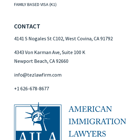
FAMILY BASED VISA (K1)
CONTACT
4141 S Nogales St C102, West Covina, CA 91792
4343 Von Karman Ave, Suite 100 K
Newport Beach, CA 92660
info@tezlawfirm.com
+1 626-678-8677