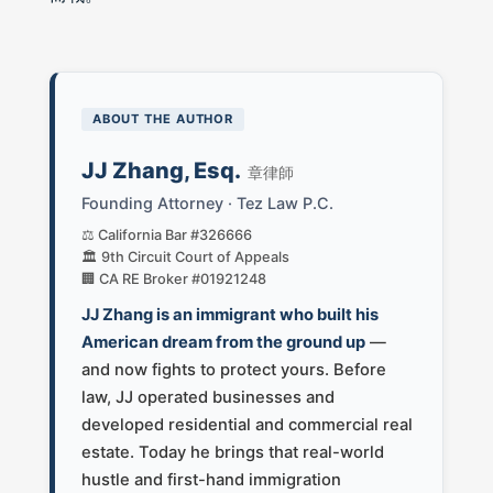
ABOUT THE AUTHOR
JJ Zhang, Esq.
章律師
Founding Attorney · Tez Law P.C.
⚖️ California Bar #326666
🏛️ 9th Circuit Court of Appeals
🏢 CA RE Broker #01921248
JJ Zhang is an immigrant who built his
American dream from the ground up
—
and now fights to protect yours. Before
law, JJ operated businesses and
developed residential and commercial real
estate. Today he brings that real-world
hustle and first-hand immigration