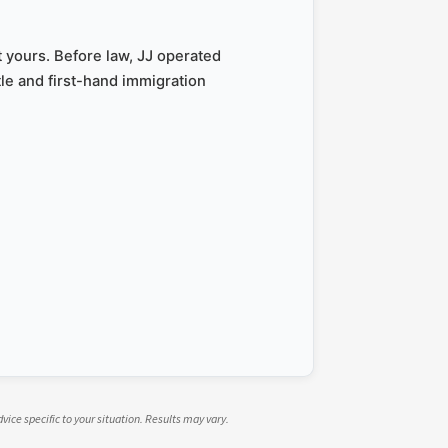
 yours. Before law, JJ operated
le and first-hand immigration
dvice specific to your situation. Results may vary.