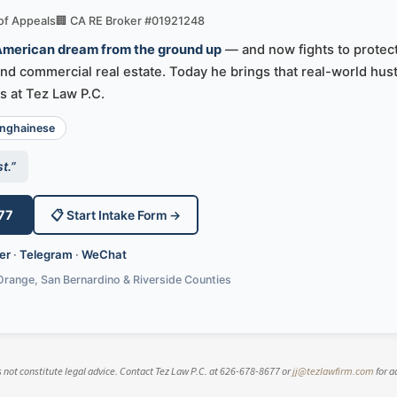
 of Appeals
🏢 CA RE Broker #01921248
 American dream from the ground up
— and now fights to protect
d commercial real estate. Today he brings that real-world hust
s at Tez Law P.C.
ghainese
t.”
77
📋 Start Intake Form →
er
·
Telegram
·
WeChat
Orange, San Bernardino & Riverside Counties
es not constitute legal advice. Contact Tez Law P.C. at 626-678-8677 or
jj@tezlawfirm.com
for a