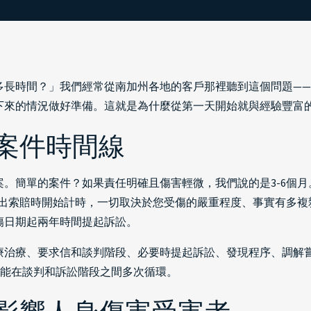
多長時間？」我們經常從南加州各地的客戶那裡聽到這個問題—
下來的情況做好準備。這就是為什麼從第一天開始就與經驗豐富
案件時間線
。簡單的案件？如果責任明確且傷害輕微，我們說的是3-6個
提出索賠時開始計時，一切取決於您受傷的嚴重程度、事實有多
傷日期起兩年時間提起訴訟。
療治療、要求信和談判階段、必要時提起訴訟、發現程序、調解
可能在談判和訴訟階段之間多次循環。