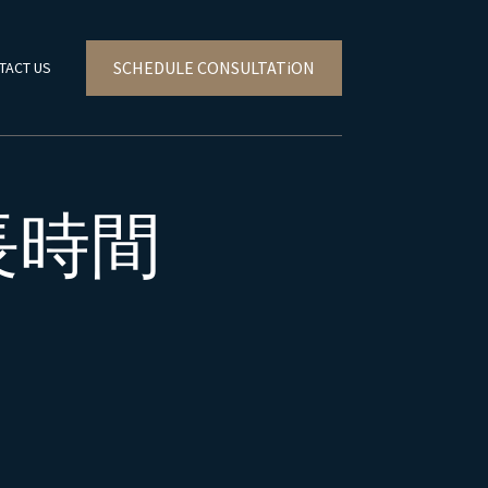
SCHEDULE CONSULTATiON
TACT US
長時間