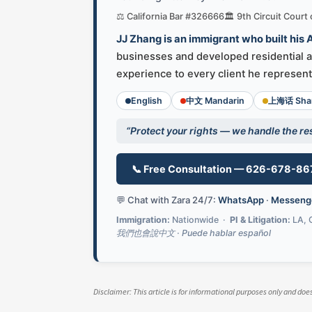
⚖️ California Bar #326666
🏛️ 9th Circuit Court
JJ Zhang is an immigrant who built his
businesses and developed residential an
experience to every client he represent
English
中文 Mandarin
上海话 Shan
“Protect your rights — we handle the res
📞 Free Consultation — 626-678-86
💬 Chat with Zara 24/7:
WhatsApp
·
Messeng
Immigration:
Nationwide ·
PI & Litigation:
LA, 
我們也會說中文 · Puede hablar español
Disclaimer: This article is for informational purposes only and do