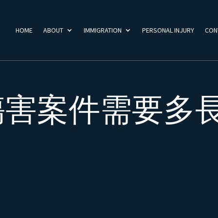
HOME
ABOUT
IMMIGRATION
PERSONAL INJURY
CON
傷害案件需要多