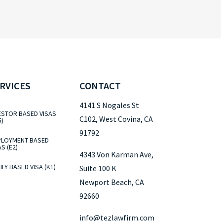
RVICES
CONTACT
4141 S Nogales St
ESTOR BASED VISAS
C102, West Covina, CA
5)
91792
LOYMENT BASED
AS (E2)
4343 Von Karman Ave,
ILY BASED VISA (K1)
Suite 100 K
Newport Beach, CA
92660
info@tezlawfirm.com