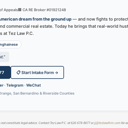
 of Appeals
🏢 CA RE Broker #01921248
 American dream from the ground up
— and now fights to protect
d commercial real estate. Today he brings that real-world hust
s at Tez Law P.C.
ghainese
t.”
77
📋 Start Intake Form →
er
·
Telegram
·
WeChat
Orange, San Bernardino & Riverside Counties
es not constitute legal advice. Contact Tez Law P.C. at 626-678-8677 or
jj@tezlawfirm.com
for a