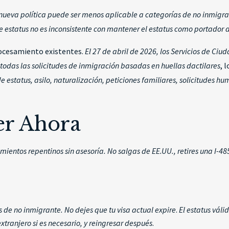
ueva política puede ser menos aplicable a categorías de no inmigrante
de estatus no es inconsistente con mantener el estatus como portador 
rocesamiento existentes.
El 27 de abril de 2026, los Servicios de C
odas las solicitudes de inmigración basadas en huellas dactilares
, 
e estatus, asilo, naturalización, peticiones familiares, solicitudes 
er Ahora
ntos repentinos sin asesoría. No salgas de EE.UU., retires una I-48
s de no inmigrante. No dejes que tu visa actual expire
.
El estatus vál
 extranjero si es necesario, y reingresar después
.