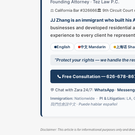
Founding Attorney · Tez Law P.C.
⚖️ California Bar #326666
🏛️ 9th Circuit Court
JJ Zhang is an immigrant who built his
businesses and developed residential an
experience to every client he represent
English
中文 Mandarin
上海话 Shan
“Protect your rights — we handle the res
📞 Free Consultation — 626-678-86
💬 Chat with Zara 24/7:
WhatsApp
·
Messeng
Immigration:
Nationwide ·
PI & Litigation:
LA, 
我們也會說中文 · Puede hablar español
Disclaimer: This article is for informational purposes only and do