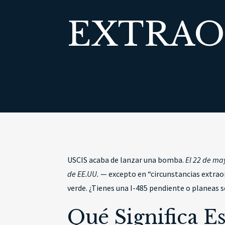
EXTRAO
USCIS acaba de lanzar una bomba.
El 22 de ma
de EE.UU.
— excepto en “circunstancias extraor
verde. ¿Tienes una I-485 pendiente o planeas s
Qué Significa E