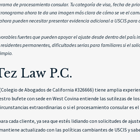
rama de procesamiento consular. Tu categoría de visa, fecha de prio
 cronograma ahora te da una imagen más clara de cómo se ve el cami
85 ahora pueden necesitar presentar evidencia adicional a USCIS pa
orables fuertes que pueden apoyar el ajuste desde dentro del país i
esidentes permanentes, dificultades serias para familiares si el soli
 limpio
.
Tez Law P.C.
g (Colegio de Abogados de California #326666) tiene amplia exper
estro bufete con sede en West Covina entiende las sutilezas de lo
 circunstancias extraordinarias o si el procesamiento consular es el
 cada cliente, ya sea que estés lidiando con solicitudes de ajuste
mantiene actualizado con las políticas cambiantes de USCIS y sab