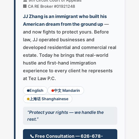
🏛️ 9th Circuit Court of Appeals
🏢 CA RE Broker #01921248
JJ Zhang is an immigrant who built his
American dream from the ground up
—
and now fights to protect yours. Before
law, JJ operated businesses and
developed residential and commercial real
estate. Today he brings that real-world
hustle and first-hand immigration
experience to every client he represents
at Tez Law P.C.
English
中文 Mandarin
上海话 Shanghainese
“Protect your rights — we handle the
rest.”
📞 Free Consultation — 626-678-