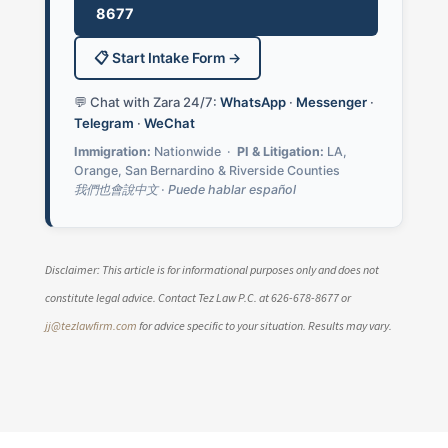
8677
📋 Start Intake Form →
💬 Chat with Zara 24/7:
WhatsApp
·
Messenger
·
Telegram
·
WeChat
Immigration:
Nationwide ·
PI & Litigation:
LA,
Orange, San Bernardino & Riverside Counties
我們也會說中文 · Puede hablar español
Disclaimer: This article is for informational purposes only and does not
constitute legal advice. Contact Tez Law P.C. at 626-678-8677 or
jj@tezlawfirm.com
for advice specific to your situation. Results may vary.