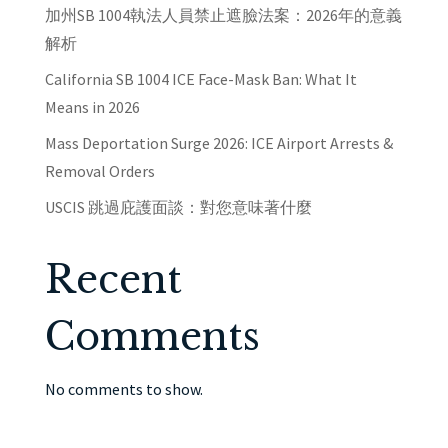
加州SB 1004執法人員禁止遮臉法案：2026年的意義
解析
California SB 1004 ICE Face-Mask Ban: What It
Means in 2026
Mass Deportation Surge 2026: ICE Airport Arrests &
Removal Orders
USCIS 跳過庇護面談：對您意味著什麼
Recent
Comments
No comments to show.