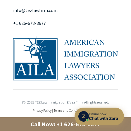
info@tezlawfirm.com
+1 626-678-8677
(©) 2025 TEZ Law Immigration & Visa Firm. All rights reserved.
Privacy Policy
|
Terms and Conditions
|
Sitemap
Online now
Z
Chat with Zara
Call Now:
+1 626-678-8677