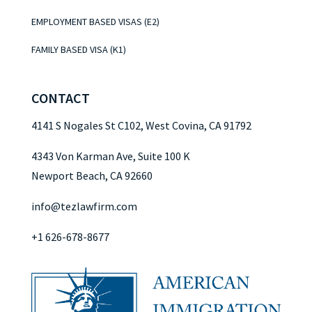
EMPLOYMENT BASED VISAS (E2)
FAMILY BASED VISA (K1)
CONTACT
4141 S Nogales St C102, West Covina, CA 91792
4343 Von Karman Ave, Suite 100 K
Newport Beach, CA 92660
info@tezlawfirm.com
+1 626-678-8677