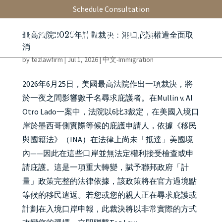
Schedule Consultation
最高法院2026年計量裁決：港口庇護權遭全面取
消
by
tezlawfirm
|
Jul 1, 2026
|
中文-Immigration
2026年6月25日，美國最高法院作出一項裁決，將
於一夜之間影響數千名尋求庇護者。在Mullin v. Al
Otro Lado一案中，法院以6比3裁定，在美國入境口
岸於墨西哥側實際等候的庇護申請人，依據《移民
與國籍法》（INA）在法律上尚未「抵達」美國境
內——因此在這些口岸並無法定權利接受檢查或申
請庇護。這是一項重大轉變，賦予聯邦政府「計
量」政策完整的法律依據，該政策將在官方過境點
等候的移民遣返。若您或您的親人正在尋求庇護或
計劃在入境口岸申報，此裁決將以非常實際的方式