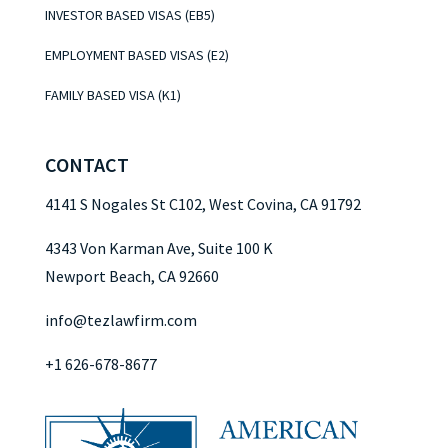
INVESTOR BASED VISAS (EB5)
EMPLOYMENT BASED VISAS (E2)
FAMILY BASED VISA (K1)
CONTACT
4141 S Nogales St C102, West Covina, CA 91792
4343 Von Karman Ave, Suite 100 K
Newport Beach, CA 92660
info@tezlawfirm.com
+1 626-678-8677