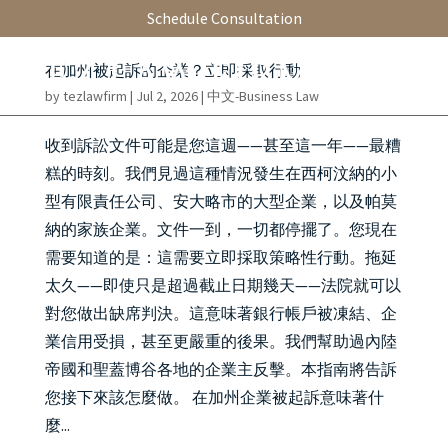
Schedule Consultation
在加州被起訴的企業？立即採取行動
by
tezlawfirm
|
Jul 2, 2026
|
中文-Business Law
收到訴訟文件可能是您這週——甚至這一年——最糟
糕的時刻。我們見過這種情況發生在西柯汶納的小
型有限責任公司、安大略市的大型企業，以及帕莫
納的家族企業。文件一到，一切都停擺了。您現在
需要知道的是：這需要立即採取策略性行動。拖延
太久——即使只是超過截止日期幾天——法院就可以
對您做出缺席判決。這意味著銀行帳戶被凍結、企
業信用受損，甚至更嚴重的後果。我們幫助過內陸
帝國和聖蓋博谷各地的企業主反擊。本指南將告訴
您接下來該怎麼做。 在加州企業被起訴意味著什
麼...