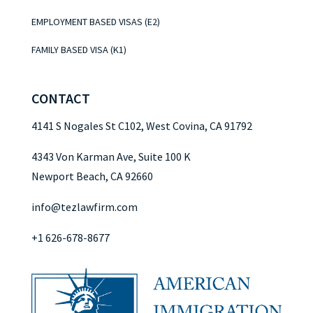
EMPLOYMENT BASED VISAS (E2)
FAMILY BASED VISA (K1)
CONTACT
4141 S Nogales St C102, West Covina, CA 91792
4343 Von Karman Ave, Suite 100 K
Newport Beach, CA 92660
info@tezlawfirm.com
+1 626-678-8677