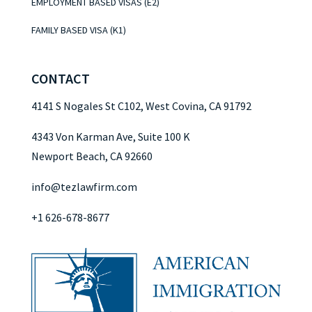
EMPLOYMENT BASED VISAS (E2)
FAMILY BASED VISA (K1)
CONTACT
4141 S Nogales St C102, West Covina, CA 91792
4343 Von Karman Ave, Suite 100 K
Newport Beach, CA 92660
info@tezlawfirm.com
+1 626-678-8677