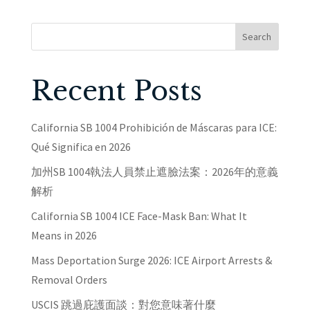
Search
Recent Posts
California SB 1004 Prohibición de Máscaras para ICE:
Qué Significa en 2026
加州SB 1004執法人員禁止遮臉法案：2026年的意義
解析
California SB 1004 ICE Face-Mask Ban: What It
Means in 2026
Mass Deportation Surge 2026: ICE Airport Arrests &
Removal Orders
USCIS 跳過庇護面談：對您意味著什麼