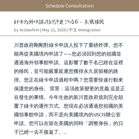
Schedule Consultation
綠卡海外申請規則變更 2026 – 美國移民
by
tezlawfirm
|
May 22, 2026
|
中文-Immigration
川普政府剛剛對綠卡申請人投下了重磅炸彈。您不
能再從美國境內申請了——您必須回到您的祖國並
通過海外領事館申請。這影響了數千名已經在這裡
的移民，並可能嚴重延遲您獲得永久居留權的路
徑。您正在綠卡申請過程中嗎？您需要快速行動來
保護您的身份。 背景：這項政策變更的意義 這是正
在發生的事情。今年生效的新川普政府規則完全顛
覆了綠卡的運作方式。您現在必須通過您祖國的美
國領事館申請，而不是向美國境內的USCIS辦公室
申請。您可以在留在美國的同時「調整身份」的日
子已經一去不復返了。...