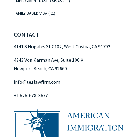
EMPLOYMENT BASED VISAS (E2)
FAMILY BASED VISA (K1)
CONTACT
4141 S Nogales St C102, West Covina, CA 91792
4343 Von Karman Ave, Suite 100 K
Newport Beach, CA 92660
info@tezlawfirm.com
+1 626-678-8677