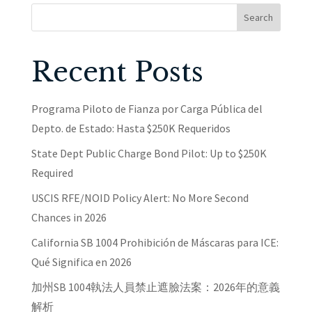
Search
Recent Posts
Programa Piloto de Fianza por Carga Pública del
Depto. de Estado: Hasta $250K Requeridos
State Dept Public Charge Bond Pilot: Up to $250K
Required
USCIS RFE/NOID Policy Alert: No More Second
Chances in 2026
California SB 1004 Prohibición de Máscaras para ICE:
Qué Significa en 2026
加州SB 1004執法人員禁止遮臉法案：2026年的意義
解析