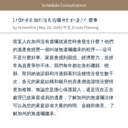
Schedule Consultation
2026年在加州沒有遺囑過世會發生什麼事
by
tezlawfirm
|
May 29, 2026
|
中文-Estate Planning
當某人在加州沒有遺囑就過世時會發生什麼？他們
的遺產會經歷一個叫做無遺囑繼承的程序——這可
不是什麼好事。家庭會感到困惑、經濟壓力，並經
常為資產爭吵不休。我們每年都在洛杉磯縣、橙
縣、聖貝納迪諾縣和河邊縣看到這種情況發生數千
次，多元的家庭結構和飆升的房產價值讓情況變得
更加複雜。無論您是擔心保護親人，還是現在正在
處理已故家庭成員的遺產，了解加州的無遺囑法律
可以為您的家庭節省大量的時間、金錢和痛苦。 了
解加州的無遺囑繼承...