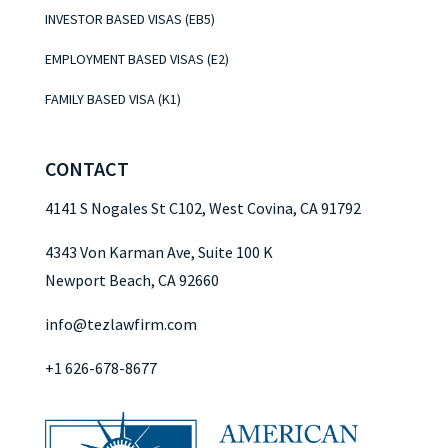
INVESTOR BASED VISAS (EB5)
EMPLOYMENT BASED VISAS (E2)
FAMILY BASED VISA (K1)
CONTACT
4141 S Nogales St C102, West Covina, CA 91792
4343 Von Karman Ave, Suite 100 K
Newport Beach, CA 92660
info@tezlawfirm.com
+1 626-678-8677