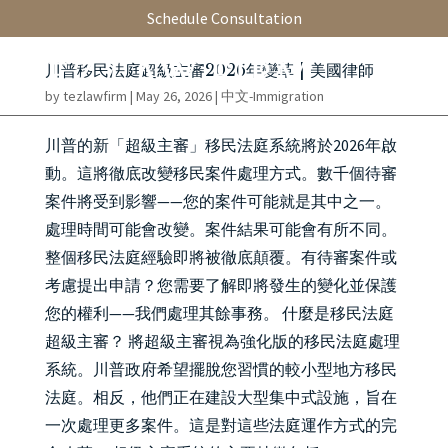
Schedule Consultation
川普移民法庭超級主審2026年變革 | 美國律師
by
tezlawfirm
|
May 26, 2026
|
中文-Immigration
川普的新「超級主審」移民法庭系統將於2026年啟
動。這將徹底改變移民案件處理方式。數千個待審
案件將受到影響——您的案件可能就是其中之一。
處理時間可能會改變。案件結果可能會有所不同。
整個移民法庭經驗即將被徹底顛覆。有待審案件或
考慮提出申請？您需要了解即將發生的變化並保護
您的權利——我們處理其餘事務。 什麼是移民法庭
超級主審？ 將超級主審視為強化版的移民法庭處理
系統。川普政府希望擺脫您習慣的較小型地方移民
法庭。相反，他們正在建設大型集中式設施，旨在
一次處理更多案件。這是對這些法庭運作方式的完