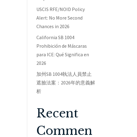
USCIS RFE/NOID Policy
Alert: No More Second
Chances in 2026
California SB 1004
Prohibición de Máscaras
para ICE: Qué Significa en
2026
加州SB 1004執法人員禁止
遮臉法案：2026年的意義解
析
Recent
Commen