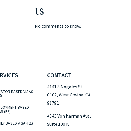
ts
No comments to show.
RVICES
CONTACT
4141 S Nogales St
ESTOR BASED VISAS
C102, West Covina, CA
5)
91792
LOYMENT BASED
AS (E2)
4343 Von Karman Ave,
ILY BASED VISA (K1)
Suite 100 K