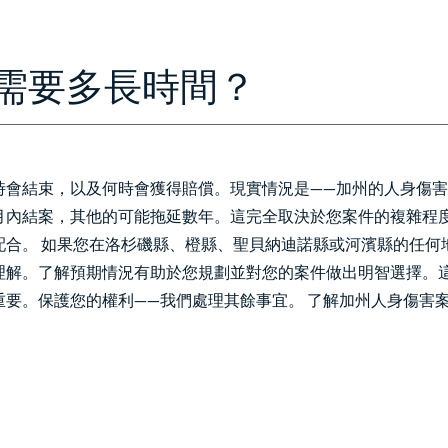
HOME
ABOUT
IMMIGRATION
PERSONAL INJURY
CON
需要多長時間？
時會結束，以及何時會獲得賠償。現實情況是——加州的人身傷
月內結案，其他的可能拖延數年。這完全取決於您案件的複雜程
配合。 如果您在洛杉磯縣、橙縣、聖貝納迪諾縣或河濱縣的任何
理解。了解預期情況有助於您規劃並對您的案件做出明智選擇。
要。保護您的權利——我們處理其餘事宜。 了解加州人身傷害