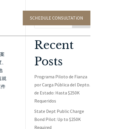
SCHEDULE CONSULTATiON
TACT US
Search
Recent
害案
Posts
度、
地
Programa Piloto de Fianza
這就
por Carga Pública del Depto.
案件
de Estado: Hasta $250K
Requeridos
State Dept Public Charge
Bond Pilot: Up to $250K
Required