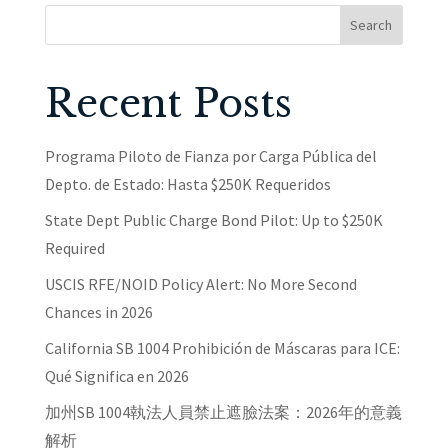
Search
Recent Posts
Programa Piloto de Fianza por Carga Pública del
Depto. de Estado: Hasta $250K Requeridos
State Dept Public Charge Bond Pilot: Up to $250K
Required
USCIS RFE/NOID Policy Alert: No More Second
Chances in 2026
California SB 1004 Prohibición de Máscaras para ICE:
Qué Significa en 2026
加州SB 1004執法人員禁止遮臉法案：2026年的意義
解析