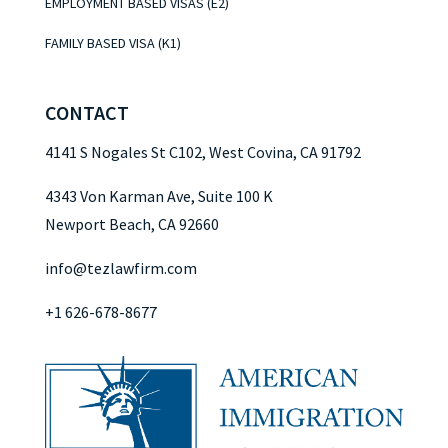
EMPLOYMENT BASED VISAS (E2)
FAMILY BASED VISA (K1)
CONTACT
4141 S Nogales St C102, West Covina, CA 91792
4343 Von Karman Ave, Suite 100 K
Newport Beach, CA 92660
info@tezlawfirm.com
+1 626-678-8677