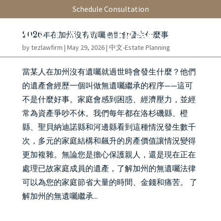
Schedule Consultation
2026年在加州沒有遺囑過世會發生什麼事
by
tezlawfirm
|
May 29, 2026
|
中文-Estate Planning
當某人在加州沒有遺囑就過世時會發生什麼？他們
的遺產會經歷一個叫做無遺囑繼承的程序——這可
不是什麼好事。家庭會感到困惑、經濟壓力，並經
常為資產爭吵不休。我們每年都在洛杉磯縣、橙
縣、聖貝納迪諾縣和河邊縣看到這種情況發生數千
次，多元的家庭結構和飆升的房產價值讓情況變得
更加複雜。無論您是擔心保護親人，還是現在正在
處理已故家庭成員的遺產，了解加州的無遺囑法律
可以為您的家庭節省大量的時間、金錢和痛苦。 了
解加州的無遺囑繼承...