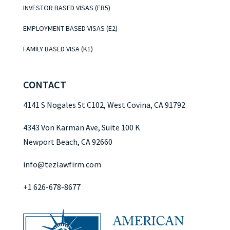
INVESTOR BASED VISAS (EB5)
EMPLOYMENT BASED VISAS (E2)
FAMILY BASED VISA (K1)
CONTACT
4141 S Nogales St C102, West Covina, CA 91792
4343 Von Karman Ave, Suite 100 K
Newport Beach, CA 92660
info@tezlawfirm.com
+1 626-678-8677