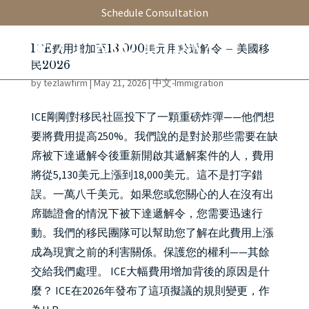
Schedule Consultation
ICE費用增加至18,000美元用於遞解令 – 美國移
民2026
by
tezlawfirm
|
May 21, 2026
|
中文-Immigration
ICE剛剛對移民社區投下了一顆重磅炸彈——他們想
要將費用提高250%。我們說的是對於那些需要在缺
席被下達遞解令後重新開啟其遞解案件的人，費用
將從5,130美元上漲到18,000美元。這不是打字錯
誤。一萬八千美元。如果您或您關心的人在沒有出
席聽證會的情況下被下達遞解令，您需要迅速行
動。我們的移民團隊可以幫助您了解在此費用上漲
成為現實之前的利害關係。保護您的權利——其餘
交給我們處理。 ICE大幅費用增加背後的原因是什
麼？ ICE在2026年發布了這項擬議的規則變更，作