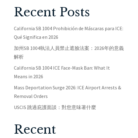
Recent Posts
California SB 1004 Prohibición de Máscaras para ICE:
Qué Significa en 2026
加州SB 1004執法人員禁止遮臉法案：2026年的意義
解析
California SB 1004 ICE Face-Mask Ban: What It
Means in 2026
Mass Deportation Surge 2026: ICE Airport Arrests &
Removal Orders
USCIS 跳過庇護面談：對您意味著什麼
Recent