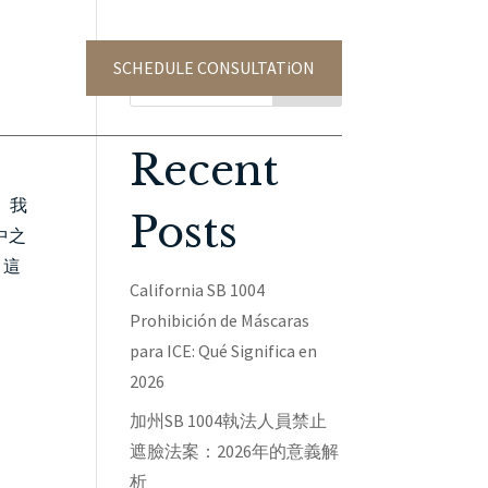
SCHEDULE CONSULTATiON
TACT US
Search
Recent
。我
Posts
中之
：這
California SB 1004
Prohibición de Máscaras
para ICE: Qué Significa en
2026
加州SB 1004執法人員禁止
遮臉法案：2026年的意義解
析