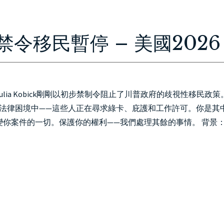
HOME
ABOUT
IMMIGRATION
PERSONAL INJURY
CON
令移民暫停 – 美國2026
ia Kobick剛剛以初步禁制令阻止了川普政府的歧視性移民政策
困在法律困境中——這些人正在尋求綠卡、庇護和工作許可。你是其
你案件的一切。保護你的權利——我們處理其餘的事情。 背景