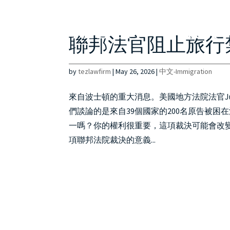
聯邦法官阻止旅行禁
by
tezlawfirm
|
May 26, 2026
|
中文-Immigration
來自波士頓的重大消息。美國地方法院法官Jul
們談論的是來自39個國家的200名原告被
一嗎？你的權利很重要，這項裁決可能會改變
項聯邦法院裁決的意義...