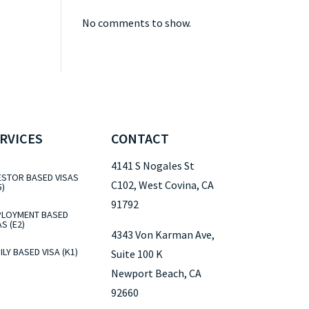
No comments to show.
RVICES
CONTACT
4141 S Nogales St
ESTOR BASED VISAS
C102, West Covina, CA
5)
91792
LOYMENT BASED
AS (E2)
4343 Von Karman Ave,
ILY BASED VISA (K1)
Suite 100 K
Newport Beach, CA
92660