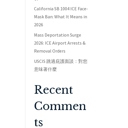
California SB 1004 ICE Face-
Mask Ban: What It Means in
2026
Mass Deportation Surge
2026: ICE Airport Arrests &
Removal Orders
USCIS 跳過庇護面談：對您
意味著什麼
Recent
Commen
ts