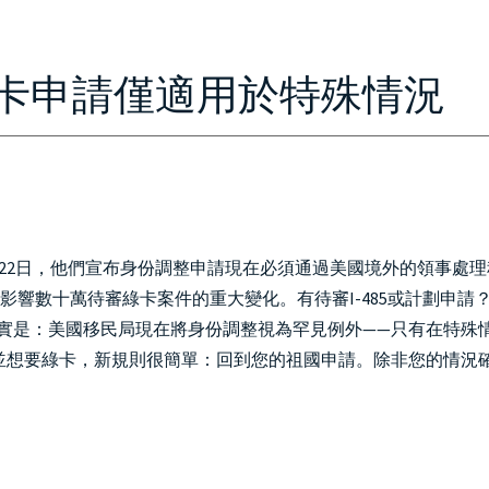
HOME
ABOUT
IMMIGRATION
PERSONAL INJURY
CON
卡申請僅適用於特殊情況
月22日，他們宣布身份調整申請現在必須通過美國境外的領事處理
影響數十萬待審綠卡案件的重大變化。有待審I-485或計劃申請
現實是：美國移民局現在將身份調整視為罕見例外——只有在特殊
並想要綠卡，新規則很簡單：回到您的祖國申請。除非您的情況