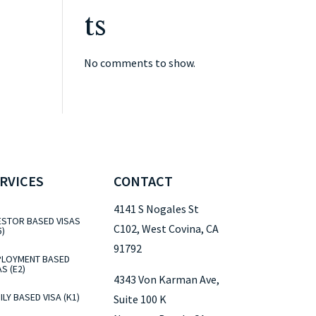
ts
No comments to show.
RVICES
CONTACT
4141 S Nogales St
ESTOR BASED VISAS
C102, West Covina, CA
5)
91792
LOYMENT BASED
AS (E2)
4343 Von Karman Ave,
ILY BASED VISA (K1)
Suite 100 K