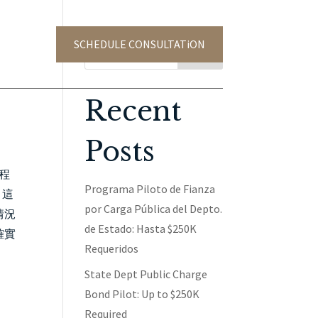
SCHEDULE CONSULTATiON
TACT US
Search
Recent
Posts
程
Programa Piloto de Fianza
？這
por Carga Pública del Depto.
情況
de Estado: Hasta $250K
確實
Requeridos
State Dept Public Charge
Bond Pilot: Up to $250K
Required