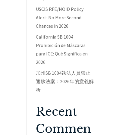
USCIS RFE/NOID Policy
Alert: No More Second
Chances in 2026
California SB 1004
Prohibición de Máscaras
para ICE: Qué Significa en
2026
加州SB 1004執法人員禁止
遮臉法案：2026年的意義解
析
Recent
Commen