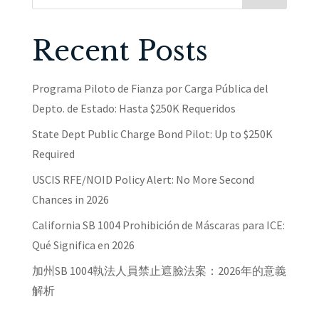
Recent Posts
Programa Piloto de Fianza por Carga Pública del
Depto. de Estado: Hasta $250K Requeridos
State Dept Public Charge Bond Pilot: Up to $250K
Required
USCIS RFE/NOID Policy Alert: No More Second
Chances in 2026
California SB 1004 Prohibición de Máscaras para ICE:
Qué Significa en 2026
加州SB 1004執法人員禁止遮臉法案：2026年的意義
解析