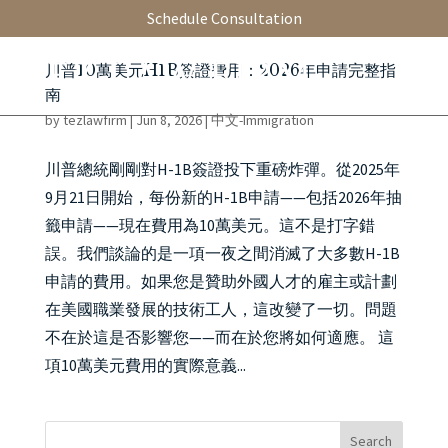
Schedule Consultation
川普10萬美元H1B簽證費用：2026年申請完整指
南
by
tezlawfirm
|
Jun 8, 2026
|
中文-Immigration
川普總統剛剛對H-1B簽證投下重磅炸彈。從2025年
9月21日開始，每份新的H-1B申請——包括2026年抽
籤申請——現在費用為10萬美元。這不是打字錯
誤。我們談論的是一項一夜之間消滅了大多數H-1B
申請的費用。如果您是贊助外國人才的雇主或計劃
在美國職業發展的技術工人，這改變了一切。問題
不在於這是否影響您——而在於您將如何適應。 這
項10萬美元費用的實際意義...
Search