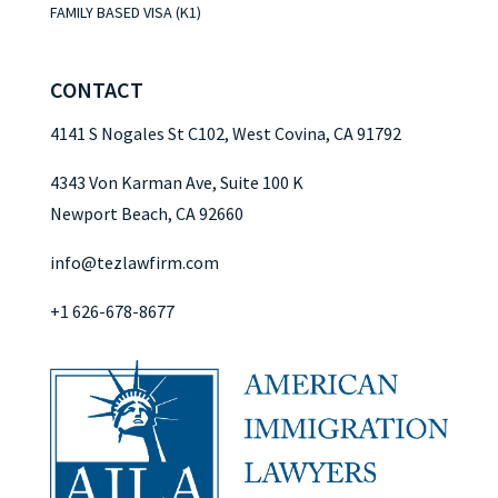
FAMILY BASED VISA (K1)
CONTACT
4141 S Nogales St C102, West Covina, CA 91792
4343 Von Karman Ave, Suite 100 K
Newport Beach, CA 92660
info@tezlawfirm.com
+1 626-678-8677