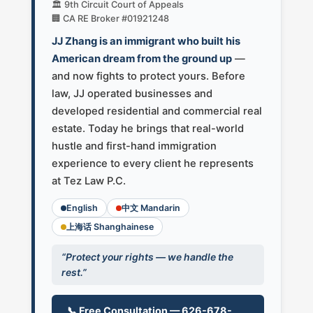
🏛️ 9th Circuit Court of Appeals
🏢 CA RE Broker #01921248
JJ Zhang is an immigrant who built his
American dream from the ground up
—
and now fights to protect yours. Before
law, JJ operated businesses and
developed residential and commercial real
estate. Today he brings that real-world
hustle and first-hand immigration
experience to every client he represents
at Tez Law P.C.
English
中文 Mandarin
上海话 Shanghainese
“Protect your rights — we handle the
rest.”
📞 Free Consultation — 626-678-