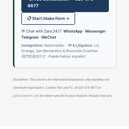
8677
📋 Start Intake Form →
💬 Chat with Zara 24/7:
WhatsApp
·
Messenger
·
Telegram
·
WeChat
Immigration:
Nationwide ·
PI & Litigation:
LA,
Orange, San Bernardino & Riverside Counties
我們也會說中文 · Puede hablar español
Disclaimer: This article is for informational purposes only and does not
constitute legal advice. Contact Tez Law P.C. at 626-678-8677 or
jj@tezlawfirm.com
for advice specific to your situation. Results may vary.