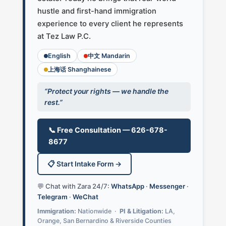
hustle and first-hand immigration
experience to every client he represents
at Tez Law P.C.
English
中文 Mandarin
上海话 Shanghainese
“Protect your rights — we handle the
rest.”
📞 Free Consultation — 626-678-
8677
📋 Start Intake Form →
💬 Chat with Zara 24/7:
WhatsApp
·
Messenger
·
Telegram
·
WeChat
Immigration:
Nationwide ·
PI & Litigation:
LA,
Orange, San Bernardino & Riverside Counties