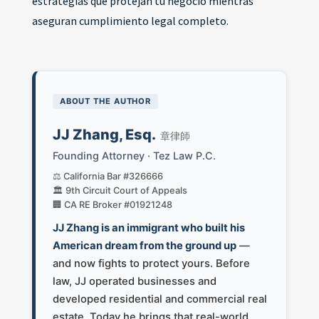
estrategias que protejan tu negocio mientras
aseguran cumplimiento legal completo.
ABOUT THE AUTHOR
JJ Zhang, Esq.
章律師
Founding Attorney · Tez Law P.C.
⚖️ California Bar #326666
🏛️ 9th Circuit Court of Appeals
🏢 CA RE Broker #01921248
JJ Zhang is an immigrant who built his
American dream from the ground up
—
and now fights to protect yours. Before
law, JJ operated businesses and
developed residential and commercial real
estate. Today he brings that real-world