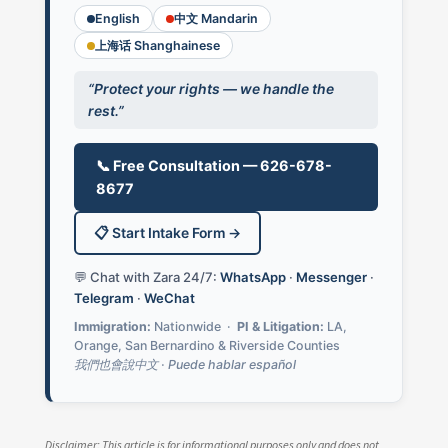
English
中文 Mandarin
上海话 Shanghainese
“Protect your rights — we handle the
rest.”
📞 Free Consultation — 626-678-
8677
📋 Start Intake Form →
💬 Chat with Zara 24/7:
WhatsApp
·
Messenger
·
Telegram
·
WeChat
Immigration:
Nationwide ·
PI & Litigation:
LA,
Orange, San Bernardino & Riverside Counties
我們也會說中文 · Puede hablar español
Disclaimer: This article is for informational purposes only and does not