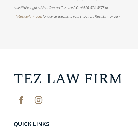
constitute legal advice. Contact Tez Law P.C. at 626-678-8677 or
jj@tezlawfirm.com
for advice specific to your situation. Results may vary.
QUICK LINKS