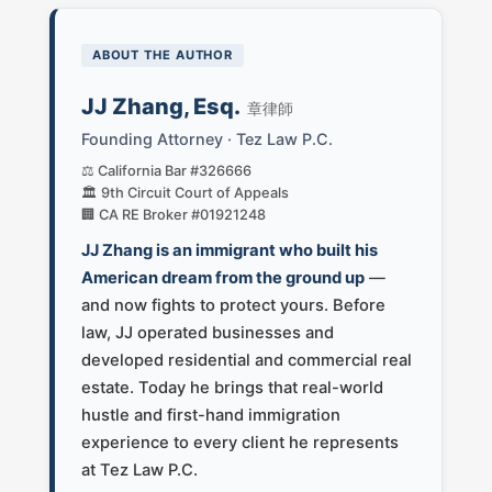
ABOUT THE AUTHOR
JJ Zhang, Esq.
章律師
Founding Attorney · Tez Law P.C.
⚖️ California Bar #326666
🏛️ 9th Circuit Court of Appeals
🏢 CA RE Broker #01921248
JJ Zhang is an immigrant who built his
American dream from the ground up
—
and now fights to protect yours. Before
law, JJ operated businesses and
developed residential and commercial real
estate. Today he brings that real-world
hustle and first-hand immigration
experience to every client he represents
at Tez Law P.C.