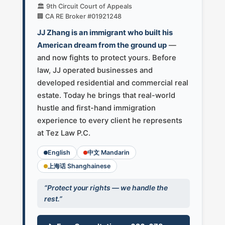
🏛️ 9th Circuit Court of Appeals
🏢 CA RE Broker #01921248
JJ Zhang is an immigrant who built his
American dream from the ground up
—
and now fights to protect yours. Before
law, JJ operated businesses and
developed residential and commercial real
estate. Today he brings that real-world
hustle and first-hand immigration
experience to every client he represents
at Tez Law P.C.
English
中文 Mandarin
上海话 Shanghainese
“Protect your rights — we handle the
rest.”