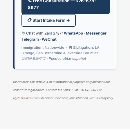
📞 Free Consultation — 626-678-
8677
📋 Start Intake Form →
💬 Chat with Zara 24/7:
WhatsApp
·
Messenger
·
Telegram
·
WeChat
Immigration:
Nationwide ·
PI & Litigation:
LA,
Orange, San Bernardino & Riverside Counties
我們也會說中文 · Puede hablar español
Disclaimer: This article is for informational purposes only and does not
constitute legal advice. Contact Tez Law P.C. at 626-678-8677 or
jj@tezlawfirm.com
for advice specific to your situation. Results may vary.