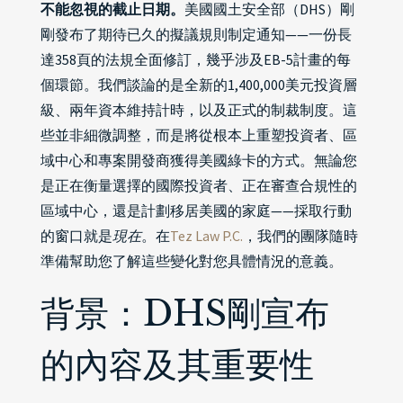
不能忽視的截止日期。
美國國土安全部（DHS）剛
剛發布了期待已久的擬議規則制定通知——一份長
達358頁的法規全面修訂，幾乎涉及EB-5計畫的每
個環節。我們談論的是全新的1,400,000美元投資層
級、兩年資本維持計時，以及正式的制裁制度。這
些並非細微調整，而是將從根本上重塑投資者、區
域中心和專案開發商獲得美國綠卡的方式。無論您
是正在衡量選擇的國際投資者、正在審查合規性的
區域中心，還是計劃移居美國的家庭——採取行動
的窗口就是
現在
。在
Tez Law P.C.
，我們的團隊隨時
準備幫助您了解這些變化對您具體情況的意義。
背景：DHS剛宣布
的內容及其重要性