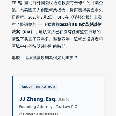
EB-5計畫允許外國公民通過投資符合條件的商業企
業、為美國工人創造就業機會，從而獲得美國永久
居留權。2026年7月2日，DHS在《聯邦公報》上發
布了擬議規則——正式實施
2022年EB-5改革與誠信
法案（RIA）
，這項立法已在沒有任何監管行動的
情況下擱置了四年多。整整四年。這就是投資者和
區域中心等待明確指引的時間。
那麼，這項擬議規則為何如此重要？
ABOUT THE AUTHOR
JJ Zhang, Esq.
章律師
Founding Attorney · Tez Law P.C.
⚖️ California Bar #326666