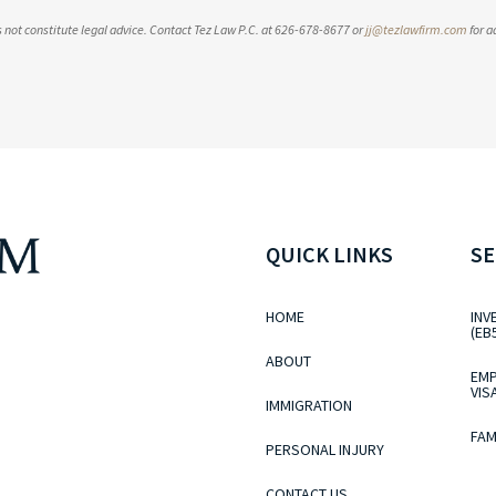
es not constitute legal advice. Contact Tez Law P.C. at 626-678-8677 or
jj@tezlawfirm.com
for a
QUICK LINKS
SE
HOME
INV
(EB
ABOUT
EMP
VIS
IMMIGRATION
FAM
PERSONAL INJURY
CONTACT US