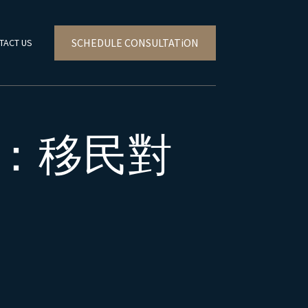
SCHEDULE CONSULTATiON
TACT US
6：移民對