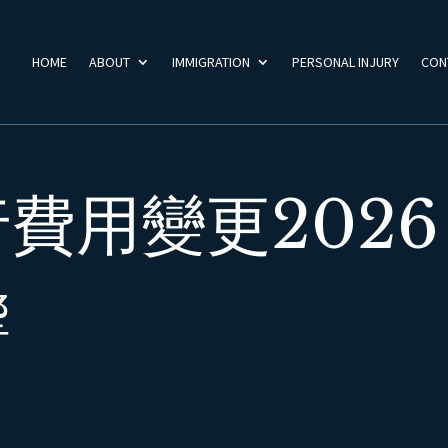
HOME
ABOUT
IMMIGRATION
PERSONAL INJURY
CON
費用變更202
響