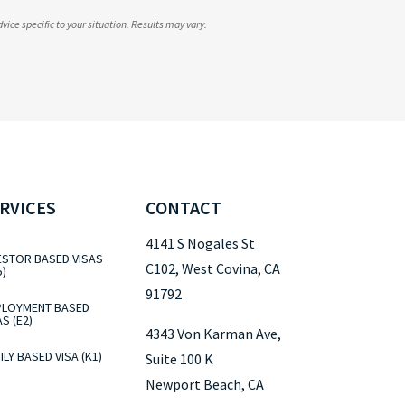
dvice specific to your situation. Results may vary.
RVICES
CONTACT
4141 S Nogales St
ESTOR BASED VISAS
C102, West Covina, CA
5)
91792
LOYMENT BASED
AS (E2)
4343 Von Karman Ave,
ILY BASED VISA (K1)
Suite 100 K
Newport Beach, CA