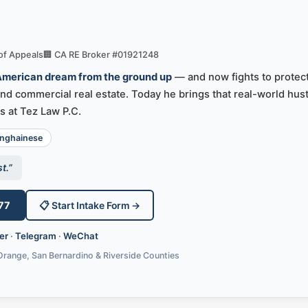
 of Appeals
🏢 CA RE Broker #01921248
 American dream from the ground up
— and now fights to protect
d commercial real estate. Today he brings that real-world hust
s at Tez Law P.C.
ghainese
t.”
77
📋 Start Intake Form →
er
·
Telegram
·
WeChat
Orange, San Bernardino & Riverside Counties