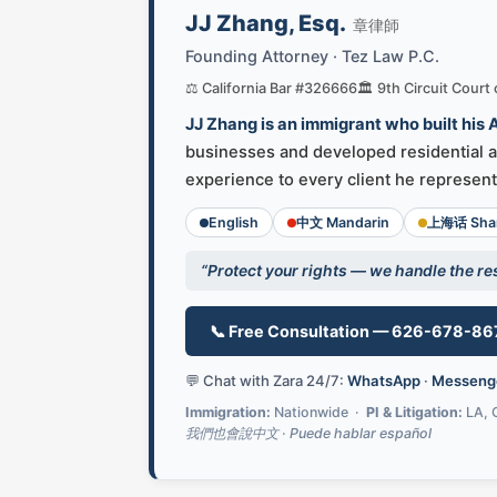
JJ Zhang, Esq.
章律師
Founding Attorney · Tez Law P.C.
⚖️ California Bar #326666
🏛️ 9th Circuit Court
JJ Zhang is an immigrant who built his
businesses and developed residential an
experience to every client he represent
English
中文 Mandarin
上海话 Shan
“Protect your rights — we handle the res
📞 Free Consultation — 626-678-86
💬 Chat with Zara 24/7:
WhatsApp
·
Messeng
Immigration:
Nationwide ·
PI & Litigation:
LA, 
我們也會說中文 · Puede hablar español