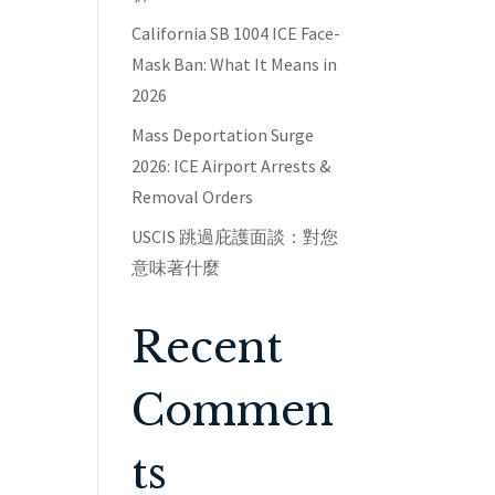
California SB 1004 ICE Face-
Mask Ban: What It Means in
2026
Mass Deportation Surge
2026: ICE Airport Arrests &
Removal Orders
USCIS 跳過庇護面談：對您
意味著什麼
Recent
Commen
ts