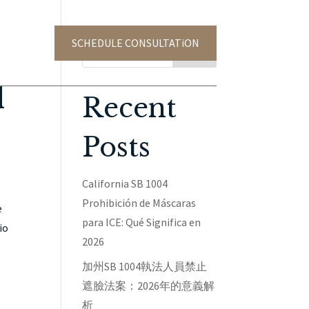
SCHEDULE CONSULTATiON
TACT US
Search
l
Recent
Posts
California SB 1004
Prohibición de Máscaras
e
para ICE: Qué Significa en
io
2026
加州SB 1004執法人員禁止
遮臉法案：2026年的意義解
析