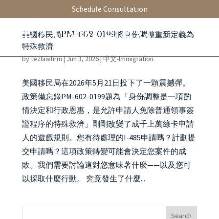
Schedule Consultation
美國移民局PM-602-0199將身份調整重新定義為
特殊救濟
by
tezlawfirm
|
Jun 3, 2026
|
中文-Immigration
美國移民局在2026年5月21日投下了一顆震撼彈。
政策備忘錄PM-602-0199題為「身份調整是一項酌
情決定和行政恩惠，是允許申請人免除普通領事簽
證程序的特殊救濟」剛剛改變了成千上萬綠卡申請
人的遊戲規則。您有待處理的I-485申請嗎？計劃提
交申請嗎？這項政策轉變可能會決定您案件的成
敗。我們需要討論這對您意味著什麼——以及您可
以採取什麼行動。 究竟發生了什麼...
Search