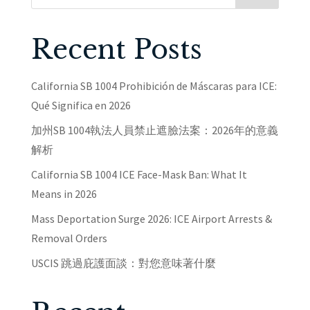
Recent Posts
California SB 1004 Prohibición de Máscaras para ICE:
Qué Significa en 2026
加州SB 1004執法人員禁止遮臉法案：2026年的意義
解析
California SB 1004 ICE Face-Mask Ban: What It
Means in 2026
Mass Deportation Surge 2026: ICE Airport Arrests &
Removal Orders
USCIS 跳過庇護面談：對您意味著什麼