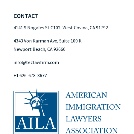
CONTACT
4141 S Nogales St C102, West Covina, CA 91792
4343 Von Karman Ave, Suite 100 K
Newport Beach, CA 92660
info@tezlawfirm.com
+1 626-678-8677