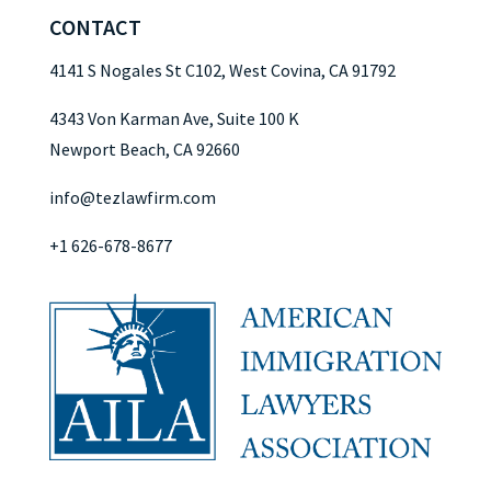
CONTACT
4141 S Nogales St C102, West Covina, CA 91792
4343 Von Karman Ave, Suite 100 K
Newport Beach, CA 92660
info@tezlawfirm.com
+1 626-678-8677