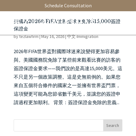
Schedule Consultation
美國為2026年FIFA世界盃球迷免除$15,000簽證
保證金
by
tezlawfirm
|
May 16, 2026
|
中文-Immigration
2026年FIFA世界盃對國際球迷來說變得更加容易參
與。美國國務院免除了某些前來觀看比賽的訪客的
簽證保證金要求——我們說的是高達15,000美元。這
不只是另一個政策調整。這是史無前例的。如果您
來自五個符合條件的國家之一並擁有世界盃門票，
這項變更可能為您節省數千美元，並讓您的簽證申
請過程更加順利。 背景：簽證保證金免除的意義...
Search