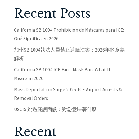
Recent Posts
California SB 1004 Prohibición de Máscaras para ICE:
Qué Significa en 2026
加州SB 1004執法人員禁止遮臉法案：2026年的意義
解析
California SB 1004 ICE Face-Mask Ban: What It
Means in 2026
Mass Deportation Surge 2026: ICE Airport Arrests &
Removal Orders
USCIS 跳過庇護面談：對您意味著什麼
Recent