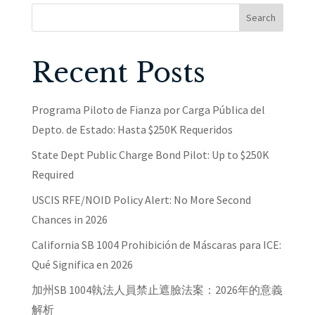
Search
Recent Posts
Programa Piloto de Fianza por Carga Pública del
Depto. de Estado: Hasta $250K Requeridos
State Dept Public Charge Bond Pilot: Up to $250K
Required
USCIS RFE/NOID Policy Alert: No More Second
Chances in 2026
California SB 1004 Prohibición de Máscaras para ICE:
Qué Significa en 2026
加州SB 1004執法人員禁止遮臉法案：2026年的意義
解析