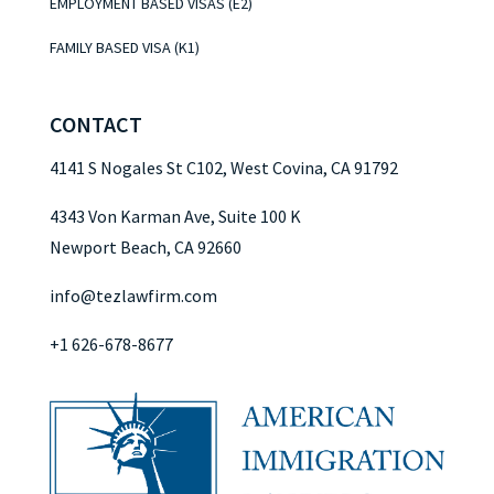
EMPLOYMENT BASED VISAS (E2)
FAMILY BASED VISA (K1)
CONTACT
4141 S Nogales St C102, West Covina, CA 91792
4343 Von Karman Ave, Suite 100 K
Newport Beach, CA 92660
info@tezlawfirm.com
+1 626-678-8677