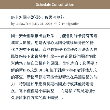
Schedule Consultation
綠卡返國令2026：移民法更新
by
tezlawfirm
|
May 31, 2026
|
中文-Immigration
國土安全部剛推出新政策，可能會對綠卡持有者造
成重大影響。您是否擔心返國令或移民身份的變
化？您並不孤單。這些政策變化讓許多合法永久居
民疑惑接下來會發生什麼——這正是我們團隊在此
幫助您了解自己權利的原因。 變化內容：您需要了
解的新DHS規定 DHS加強了對綠卡持有者評估方式
的審查。新指導原則可能會影響您在美國居留的能
力，特別是如果您有長期出國旅行或其他特定情
況。這不僅僅是小幅調整——而是移民當局處理永
久居留案件方式的真正轉變。...