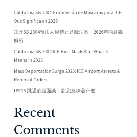
California SB 1004 Prohibición de Máscaras para ICE:
Qué Significa en 2026
加州SB 1004執法人員禁止遮臉法案：2026年的意義
解析
California SB 1004 ICE Face-Mask Ban: What It
Means in 2026
Mass Deportation Surge 2026: ICE Airport Arrests &
Removal Orders
USCIS 跳過庇護面談：對您意味著什麼
Recent
Comments