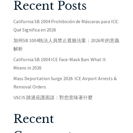
Recent Posts
California SB 1004 Prohibición de Máscaras para ICE:
Qué Significa en 2026
加州SB 1004執法人員禁止遮臉法案：2026年的意義
解析
California SB 1004 ICE Face-Mask Ban: What It
Means in 2026
Mass Deportation Surge 2026: ICE Airport Arrests &
Removal Orders
USCIS 跳過庇護面談：對您意味著什麼
Recent