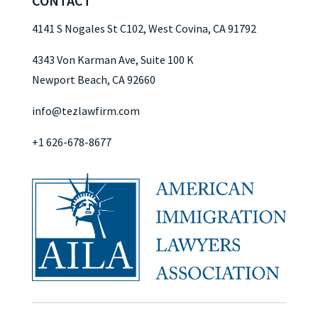
CONTACT
4141 S Nogales St C102, West Covina, CA 91792
4343 Von Karman Ave, Suite 100 K
Newport Beach, CA 92660
info@tezlawfirm.com
+1 626-678-8677