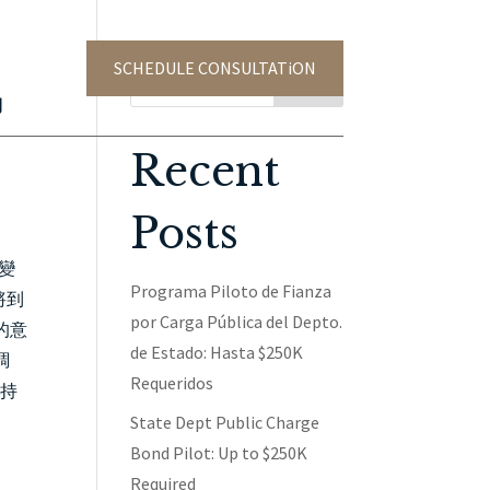
SCHEDULE CONSULTATiON
TACT US
協
Search
Recent
Posts
變
Programa Piloto de Fianza
將到
por Carga Pública del Depto.
的意
de Estado: Hasta $250K
調
Requeridos
支持
State Dept Public Charge
Bond Pilot: Up to $250K
Required