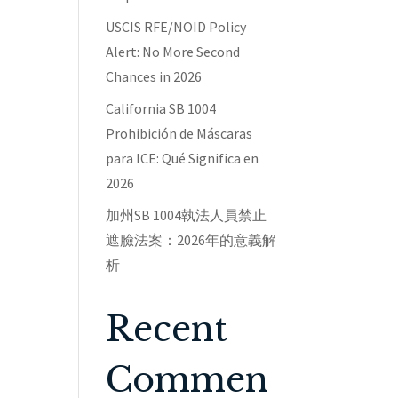
USCIS RFE/NOID Policy
Alert: No More Second
Chances in 2026
California SB 1004
Prohibición de Máscaras
para ICE: Qué Significa en
2026
加州SB 1004執法人員禁止
遮臉法案：2026年的意義解
析
Recent
Commen