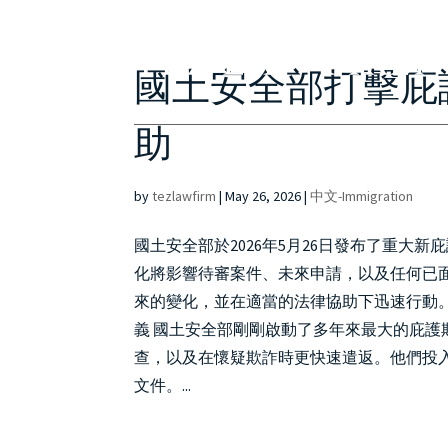
國土安全部打擊庇護
助
by
tezlawfirm
|
May 26, 2026
|
中文-Immigration
國土安全部於2026年5月26日發布了重大
化將影響待審案件、未來申請，以及任何已
來的變化，並在適當的法律協助下迅速行動
義 國土安全部剛剛啟動了多年來最大的庇
查，以及在懷疑欺詐時更快速遣返。他們投
文件。...