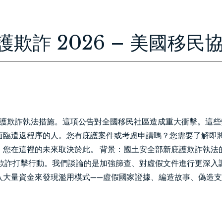
HOME
ABOUT
IMMIGRATION
PERSONAL INJURY
CON
欺詐 2026 – 美國移民
新庇護欺詐執法措施。這項公告對全國移民社區造成重大衝擊。這些
面臨遣返程序的人。您有庇護案件或考慮申請嗎？您需要了解即
。您在這裡的未來取決於此。 背景：國土安全部新庇護欺詐執法
護欺詐打擊行動。我們談論的是加強篩查、對虛假文件進行更深入
入大量資金來發現濫用模式——虛假國家證據、編造故事、偽造