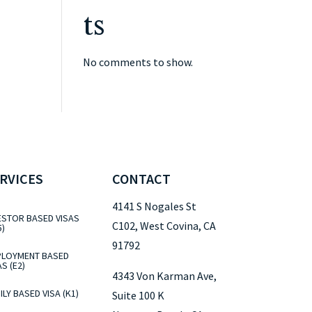
ts
No comments to show.
RVICES
CONTACT
4141 S Nogales St
ESTOR BASED VISAS
C102, West Covina, CA
5)
91792
LOYMENT BASED
AS (E2)
4343 Von Karman Ave,
ILY BASED VISA (K1)
Suite 100 K